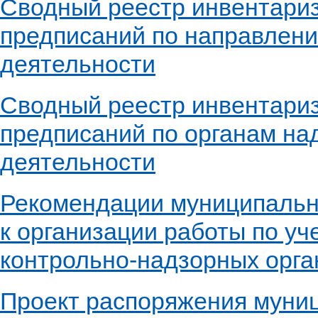
Сводный реестр инвентари
предписаний по направлен
деятельности
Сводный реестр инвентари
предписаний по органам на
деятельности
Рекомендации муниципаль
к организации работы по уч
контрольно-надзорных орга
Проект распоряжения муни