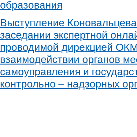
образования
Выступление Коновальцева 
заседании экспертной онла
проводимой дирекцией ОК
взаимодействии органов ме
самоуправления и государс
контрольно – надзорных ор