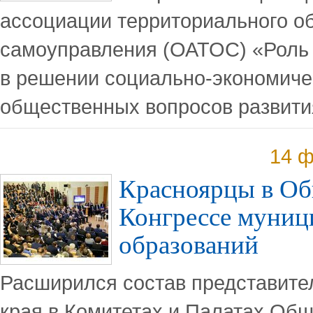
ассоциации территориального о
самоуправления (ОАТОС) «Роль
в решении социально-экономиче
общественных вопросов развити
14 ф
Красноярцы в О
Конгрессе муни
образований
Расширился состав представите
края в Комитетах и Палатах Об