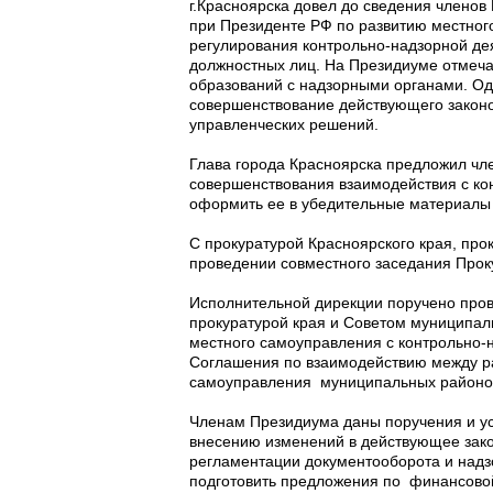
г.Красноярска довел до сведения членов
при Президенте РФ по развитию местног
регулирования контрольно-надзорной де
должностных лиц. На Президиуме отмеча
образований с надзорными органами. Одн
совершенствование действующего законо
управленческих решений.
Глава города Красноярска предложил чл
совершенствования взаимодействия с ко
оформить ее в убедительные материалы 
С прокуратурой Красноярского края, про
проведении совместного заседания Прок
Исполнительной дирекции поручено пров
прокуратурой края и Советом муниципаль
местного самоуправления с контрольно
Соглашения по взаимодействию между р
самоуправления муниципальных районов 
Членам Президиума даны поручения и ус
внесению изменений в действующее зак
регламентации документооборота и надз
подготовить предложения по финансово