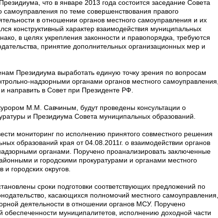
 Президиума, что в январе 2013 года состоится заседание Совета
о самоуправления по теме совершенствования правого
ятельности в отношении органов местного самоуправления и их
лся конструктивный характер взаимодействия муниципальных
ако, в целях укрепления законности и правопорядка, требуются
дательства, принятие дополнительных организационных мер и
енам Президиума выработать единую точку зрения по вопросам
нтрольно-надзорными органами органов местного самоуправления
и направить в Совет при Президенте РФ.
курором М.М. Савчиным, будут проведены консультации о
уратуры и Президиума Совета муниципальных образований.
ести мониторинг по исполнению принятого совместного решения
ных образований края от 04.08.2011г. о взаимодействии органов
-надзорными органами. Поручено проанализировать заключенные
айонными и городскими прокуратурами и органами местного
и городских округов.
тановлены сроки подготовки соответствующих предложений по
онодательство, касающихся полномочий местного самоуправления
орной деятельности в отношении органов МСУ. Поручено
й обеспеченности муниципалитетов, исполнению доходной части