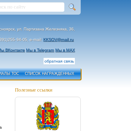
асноярск, ул. Партизана Железняка, 36,
391)255-94-05, e-mail:
KKSOV@mail.ru
ы ВКонтакте
Мы в Telegram
Мы в МАХ
обратная связь
ИАЛЫ ТОС
СПИСОК НАГРАЖДЕННЫХ
Полезные ссылки
а