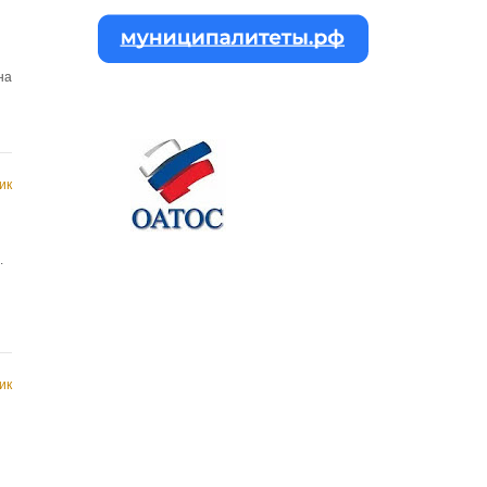
на
ик
.
ик