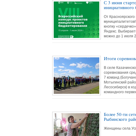
С 3 июня старто
инициативного
От Красноярского 
муниципалитетов! 
кнопку «сердечко»
Яндекс. Выбирает
можно до 1 июля 2
Итоги соревнов
В селе Казачинск
соревнования сре
7 команд (Богучан
Мотыгинский райо
Лесосибирск) в х
командного перве
Более 50-ти се
Рыбинского рай
Женщины села Усп