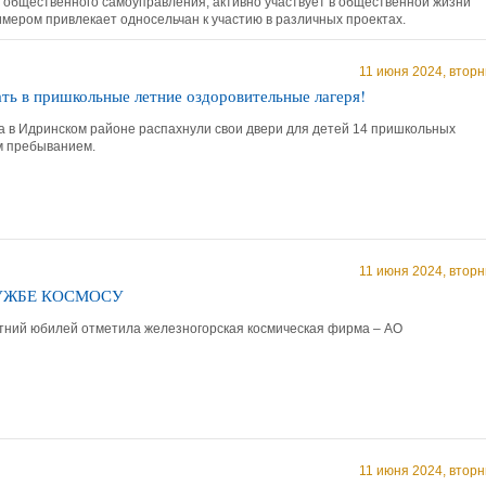
 общественного самоуправления, активно участвует в общественной жизни
мером привлекает односельчан к участию в различных проектах.
11 июня 2024, вторн
ть в пришкольные летние оздоровительные лагеря!
та в Идринском районе распахнули свои двери для детей 14 пришкольных
м пребыванием.
11 июня 2024, вторн
ЛУЖБЕ КОСМОСУ
етний юбилей отметила железногорская космическая фирма – АО
11 июня 2024, вторн