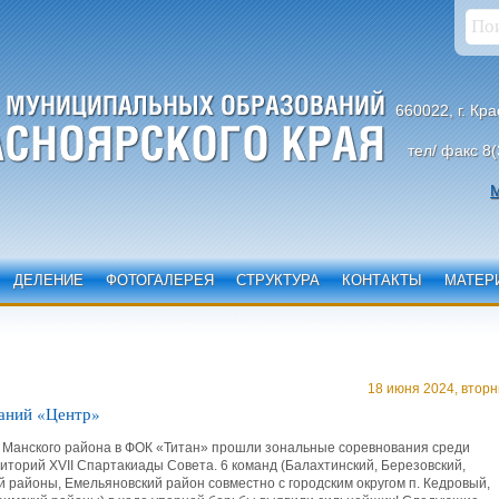
660022, г. Кр
тел/ факс 8(
М
ДЕЛЕНИЕ
ФОТОГАЛЕРЕЯ
СТРУКТУРА
КОНТАКТЫ
МАТЕР
18 июня 2024, вторн
аний «Центр»
 Манского района в ФОК «Титан» прошли зональные соревнования среди
иторий XVII Спартакиады Совета. 6 команд (Балахтинский, Березовский,
 районы, Емельяновский район совместно с городским округом п. Кедровый,