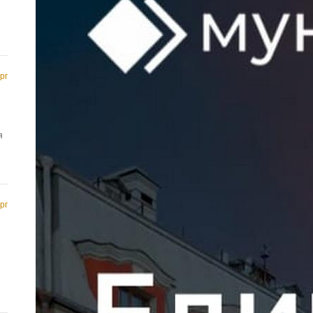
рг
я
рг