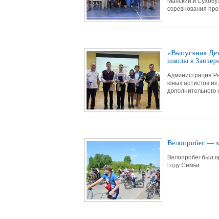
Манский и Сухобу
соревнования про
«Выпускник Дет
школы в Заозер
Администрация Ры
юных артистов из 
дополнительного о
Велопробег — м
Велопробег был ор
Году Семьи.