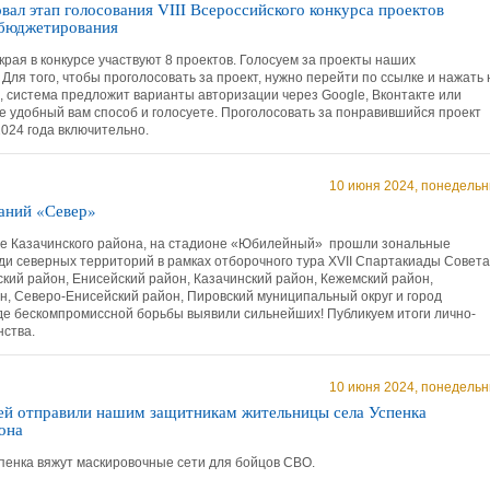
вал этап голосования VIII Всероссийского конкурса проектов
 бюджетирования
края в конкурсе участвуют 8 проектов. Голосуем за проекты наших
Для того, чтобы проголосовать за проект, нужно перейти по ссылке и нажать 
, система предложит варианты авторизации через Google, Вконтакте или
е удобный вам способ и голосуете. Проголосовать за понравившийся проект
024 года включительно.
10 июня 2024, понедельн
аний «Север»
ое Казачинского района, на стадионе «Юбилейный» прошли зональные
ди северных территорий в рамках отборочного тура XVII Спартакиады Совета
ский район, Енисейский район, Казачинский район, Кежемский район,
н, Северо-Енисейский район, Пировский муниципальный округ и город
оде бескомпромиссной борьбы выявили сильнейших! Публикуем итоги лично-
нства.
10 июня 2024, понедельн
тей отправили нашим защитникам жительницы села Успенка
она
енка вяжут маскировочные сети для бойцов СВО.