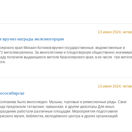
13 июня 2024, четве
 вручил награды железногорцам
оярского края Михаил Котюков вручил государственные, ведомственные и
72 жителям региона. За многолетнюю и плодотворную общественно значимую
раду получили выдающиеся жители Красноярского края, в их числе три жител
рск.
13 июня 2024, четве
Лесосибирске
 Колпакова было многолюдно. Музыка, торговые и ремесленные ряды. Свои
да предлагали татарская, чувашская, и другие диаспоры.Для юных
празднике работали различные площадки. Мероприятия подготовили
ческого музея, библиотек, молодёжного центра и других организаций.