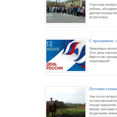
Участники конкур
района, объединив
другом посредств
встретились.
С праздником, 
Уважаемые коллеги
Этот день наполне
Вместе мы преодо
образований!
Потомки атаман
Уже почти четверт
потомственный каз
города Шарыпово.
ферму, учитывая 
возделывая земли