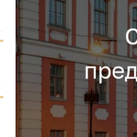
ик
ик