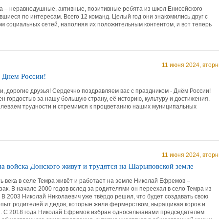
са – неравнодушные, активные, позитивные ребята из школ Енисейского
шиеся по интересам. Всего 12 команд. Целый год они знакомились друг с
ом социальных сетей, наполняя их положительным контентом, и вот теперь
11 июня 2024, вторн
с Днем России!
, дорогие друзья! Сердечно поздравляем вас с праздником - Днём России!
н гордостью за нашу большую страну, её историю, культуру и достижения.
леваем трудности и стремимся к процветанию наших муниципальных
11 июня 2024, вторн
а войска Донского живут и трудятся на Шарыповской земле
ь века в селе Темра живёт и работает на земле Николай Ефремов –
ак. В начале 2000 годов вслед за родителями он переехал в село Темра из
 В 2003 Николай Николаевич уже твёрдо решил, что будет создавать свою
опыт родителей и дедов, которые жили фермерством, выращивая коров и
. С 2018 года Николай Ефремов избран односельчанами председателем