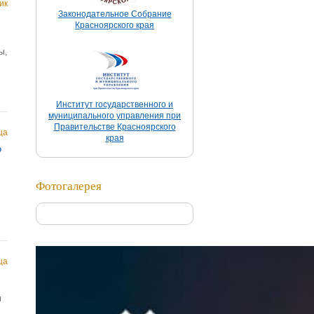
ик
Законодательное Собрание
Красноярского края
ы,
Институт государственного и
муниципального управления при
Правительстве Красноярского
ца
края
ю
Фотогалерея
ца
и