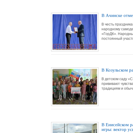
В Ачинске отме
В честь праздника
народному самоде
«ГорДК». Народный
постоянный участн
В Козульском р
В детском саду «
прививают чувства
традициям и обыч
В Енисейском р
игры: вектор ус