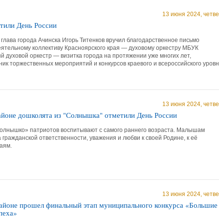
13 июня 2024, четве
тили День России
 глава города Ачинска Игорь Титенков вручил благодарственное письмо
ятельному коллективу Красноярского края — духовому оркестру МБУК
 духовой оркестр — визитка города на протяжении уже многих лет,
ик торжественных мероприятий и конкурсов краевого и всероссийского уровн
13 июня 2024, четве
айоне дошколята из "Солнышка" отметили День России
Солнышко» патриотов воспитывают с самого раннего возраста. Малышам
 гражданской ответственности, уважения и любви к своей Родине, к её
аям.
13 июня 2024, четве
айоне прошел финальный этап муниципального конкурса «Большие
пеха»