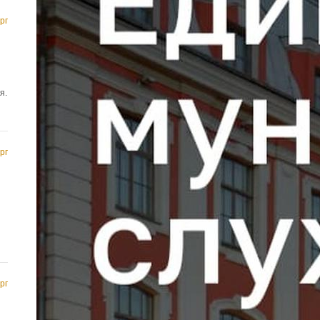
рг
я.
рг
рг