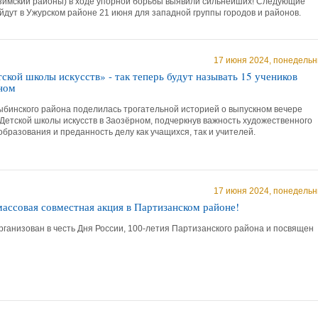
зимский районы) в ходе упорной борьбы выявили сильнейших! Следующие
йдут в Ужурском районе 21 июня для западной группы городов и районов.
17 июня 2024, понедельн
ской школы искусств» - так теперь будут называть 15 учеников
ном
бинского района поделилась трогательной историей о выпускном вечере
Детской школы искусств в Заозёрном, подчеркнув важность художественного
бразования и преданность делу как учащихся, так и учителей.
17 июня 2024, понедельн
ассовая совместная акция в Партизанском районе!
ганизован в честь Дня России, 100-летия Партизанского района и посвящен