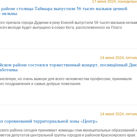
17 июня 2024, понедельн
в районе столицы Таймыра выпустили 56 тысяч мальков ценной
- нельмы
го причала города Дудинки в реку Енисей выпустили 56 тысяч мальков нельм
ысяч молоди будет выпущено в озеро Кета, расположенного на Плато
14 июня 2024, пятни
йском районе состоялся торжественный концерт, посвящённый Дн
аботника
нелегкую, но очень важную для всего человечества профессию, принимали
дрес поздравления и самые добрые пожелания.
14 июня 2024, пятни
п соревнований территориальной зоны «Центр»
ского района сегодня принимает команды глав муниципальных образований 
ветов депутатов центральной группы городов и районов Красноярского края.