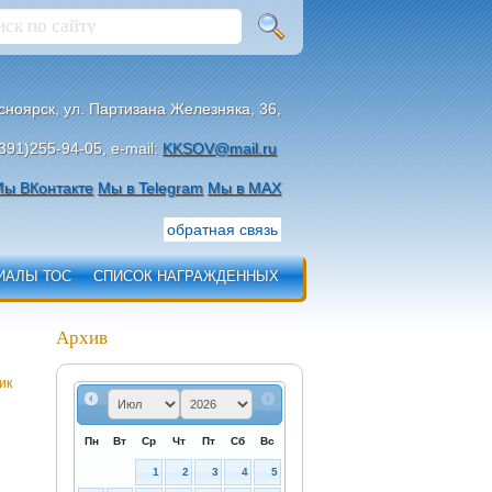
асноярск, ул. Партизана Железняка, 36,
391)255-94-05, e-mail:
KKSOV@mail.ru
ы ВКонтакте
Мы в Telegram
Мы в МАХ
обратная связь
ИАЛЫ ТОС
СПИСОК НАГРАЖДЕННЫХ
Архив
ик
Пн
Вт
Ср
Чт
Пт
Сб
Вс
1
2
3
4
5