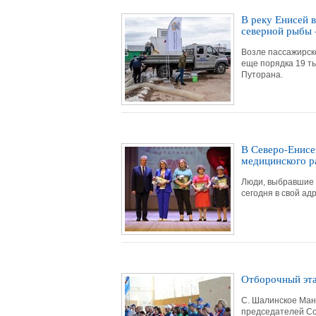
В реку Енисей 
северной рыбы 
Возле пассажирско
еще порядка 19 т
Путорана.
В Северо-Енисе
медицинского р
Люди, выбравшие 
сегодня в свой а
Отборочный эта
С. Шалинское Ман
председателей Со