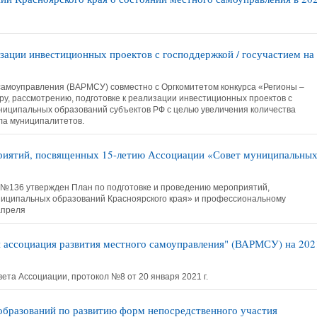
изации инвестиционных проектов с господдержкой / госучастием на
самоуправления (ВАРМСУ) совместно с Оргкомитетом конкурса «Регионы –
ру, рассмотрению, подготовке к реализации инвестиционных проектов с
униципальных образований субъектов РФ с целью увеличения количества
ла муниципалитетов.
приятий, посвященных 15-летию Ассоциации «Совет муниципальны
 №136 утвержден План по подготовке и проведению мероприятий,
иципальных образований Красноярского края» и профессиональному
апреля
 ассоциация развития местного самоуправления" (ВАРМСУ) на 202
а Ассоциации, протокол №8 от 20 января 2021 г.
образований по развитию форм непосредственного участия