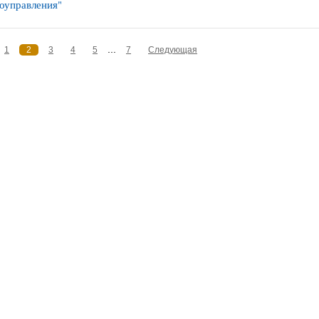
оуправления"
...
1
2
3
4
5
7
Следующая