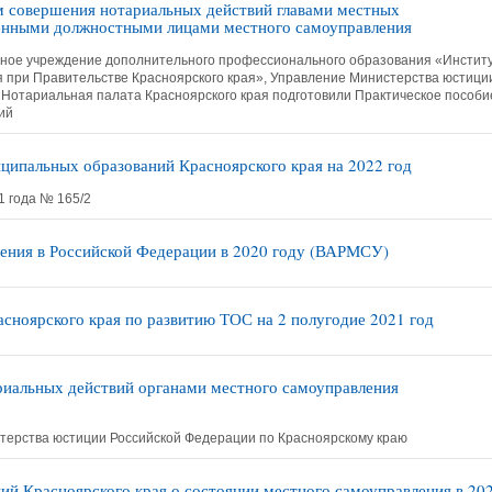
овершения нотариальных действий главами местных
енными должностными лицами местного самоуправления
тное учреждение дополнительного профессионального образования «Инстит
я при Правительстве Красноярского края», Управление Министерства юстици
 Нотариальная палата Красноярского края подготовили Практическое пособи
ий
ципальных образований Красноярского края на 2022 год
 года № 165/2
ления в Российской Федерации в 2020 году (ВАРМСУ)
ноярского края по развитию ТОС на 2 полугодие 2021 год
иальных действий органами местного самоуправления
ерства юстиции Российской Федерации по Красноярскому краю
ий Красноярского края о состоянии местного самоуправления в 20