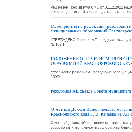
Решением Президиума СМО от 01.12.2022 №19
Общенациональной ассоциации территориальн
Мероприятия по реализации резолюции и 
муниципальных образований Красноярског
УТВЕРЖДЕНО Решением Президиума Ассоциации 
№ 189/1
ПОЛОЖЕНИЕ О ПОЧЕТНОМ ЧЛЕНЕ П
ОБРАЗОВАНИЙ КРАСНОЯРСКОГО КРА
Утверждено решением Президиума Ассоциации 
189/2
Резолюция XII съезда Совета муниципал
Отчетный Доклад Исполняющего обязанн
Красноярского края Г. В. Качаева на XI
Отчетный доклад «О состоянии местного самоу
современных экономических условиях на ближ