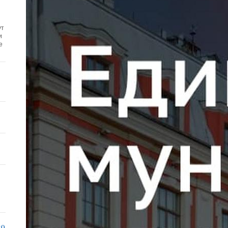
ут
и
е
20