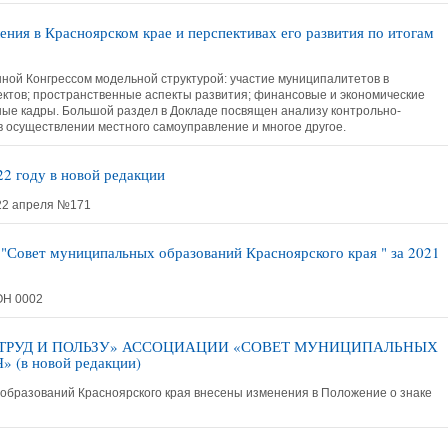
ения в Красноярском крае и перспективах его развития по итогам
нной Конгрессом модельной структурой: участие муниципалитетов в
ктов; пространственные аспекты развития; финансовые и экономические
ые кадры. Большой раздел в Докладе посвящен анализу контрольно-
в осуществлении местного самоуправление и многое другое.
2 году в новой редакции
22 апреля №171
"Совет муниципальных образований Красноярского края " за 2021
ОН 0002
 ТРУД И ПОЛЬЗУ» АССОЦИАЦИИ «СОВЕТ МУНИЦИПАЛЬНЫХ
в новой редакции)
бразований Красноярского края внесены изменения в Положение о знаке