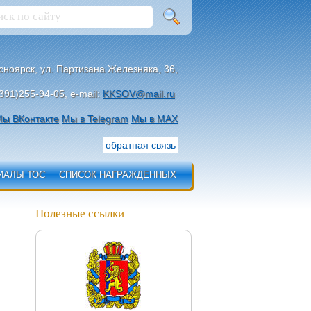
асноярск, ул. Партизана Железняка, 36,
391)255-94-05, e-mail:
KKSOV@mail.ru
ы ВКонтакте
Мы в Telegram
Мы в МАХ
обратная связь
ИАЛЫ ТОС
СПИСОК НАГРАЖДЕННЫХ
Полезные ссылки