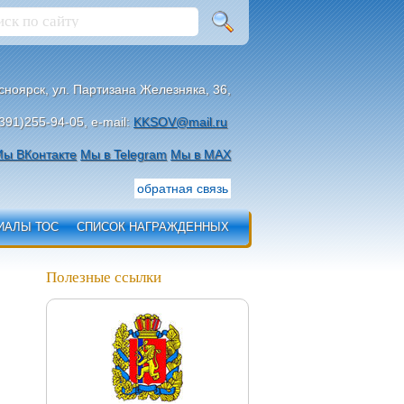
асноярск, ул. Партизана Железняка, 36,
391)255-94-05, e-mail:
KKSOV@mail.ru
ы ВКонтакте
Мы в Telegram
Мы в МАХ
обратная связь
ИАЛЫ ТОС
СПИСОК НАГРАЖДЕННЫХ
Полезные ссылки