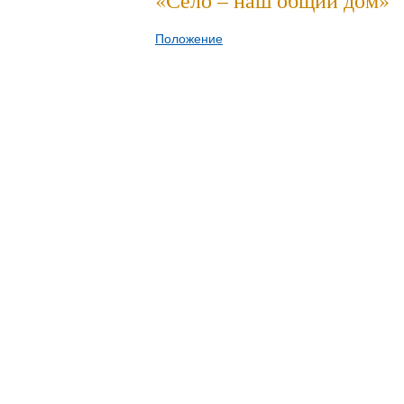
«Село – наш общий дом»
Положение