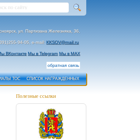
асноярск, ул. Партизана Железняка, 36,
391)255-94-05, e-mail:
KKSOV@mail.ru
ы ВКонтакте
Мы в Telegram
Мы в МАХ
обратная связь
ИАЛЫ ТОС
СПИСОК НАГРАЖДЕННЫХ
Полезные ссылки