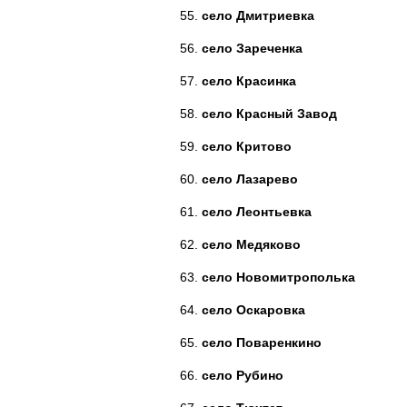
село Дмитриевка
село Зареченка
село Красинка
село Красный Завод
село Критово
село Лазарево
село Леонтьевка
село Медяково
село Новомитрополька
село Оскаровка
село Поваренкино
село Рубино