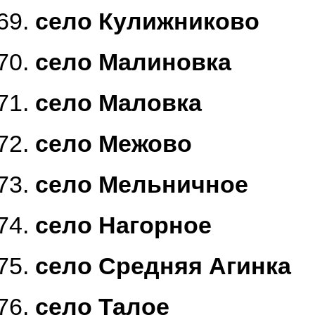
село Кулижниково
село Малиновка
село Маловка
село Межово
село Мельничное
село Нагорное
село Средняя Агинка
село Талое