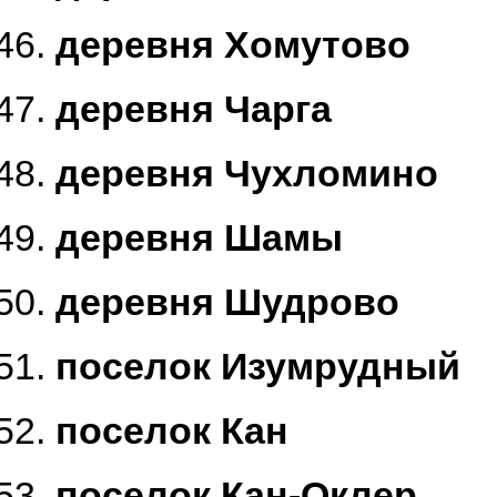
деревня Хомутово
деревня Чарга
деревня Чухломино
деревня Шамы
деревня Шудрово
поселок Изумрудный
поселок Кан
поселок Кан-Оклер