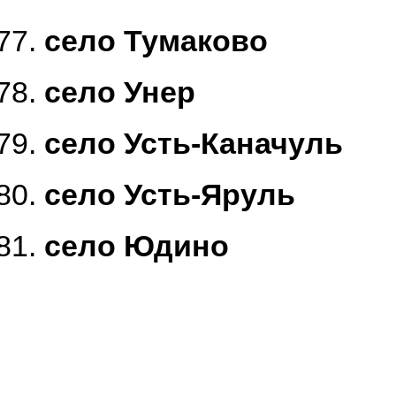
село Тумаково
село Унер
село Усть-Каначуль
село Усть-Яруль
село Юдино