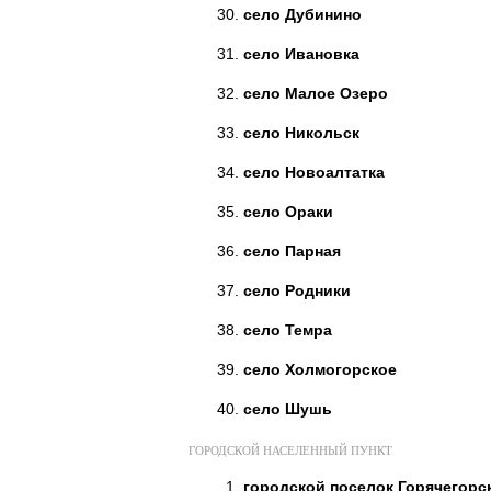
село Дубинино
село Ивановка
село Малое Озеро
село Никольск
село Новоалтатка
село Ораки
село Парная
село Родники
село Темра
село Холмогорское
село Шушь
ГОРОДСКОЙ НАСЕЛЕННЫЙ ПУНКТ
городской поселок Горячегорс