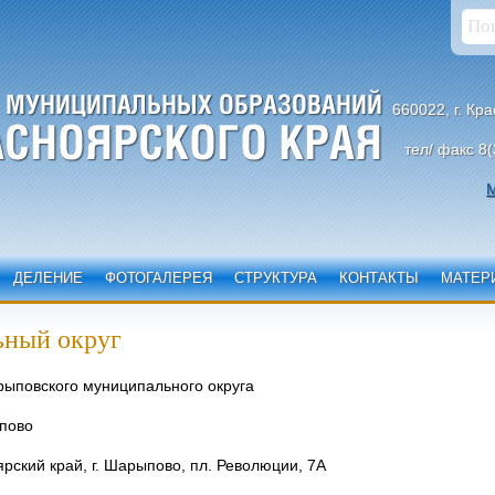
660022, г. Кр
тел/ факс 8(
М
ДЕЛЕНИЕ
ФОТОГАЛЕРЕЯ
СТРУКТУРА
КОНТАКТЫ
МАТЕР
ный округ
рыповского муниципального округа
пово
рский край, г. Шарыпово, пл. Революции, 7А