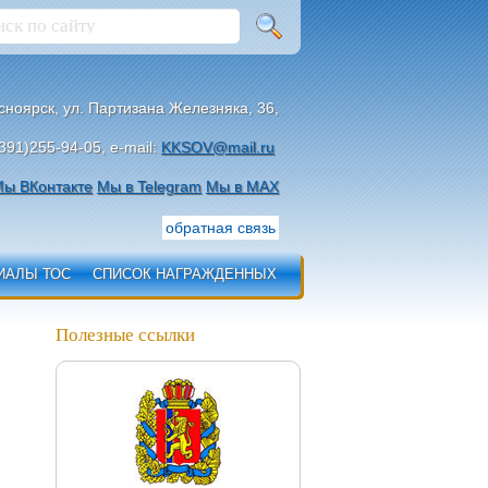
асноярск, ул. Партизана Железняка, 36,
391)255-94-05, e-mail:
KKSOV@mail.ru
ы ВКонтакте
Мы в Telegram
Мы в МАХ
обратная связь
ИАЛЫ ТОС
СПИСОК НАГРАЖДЕННЫХ
Полезные ссылки