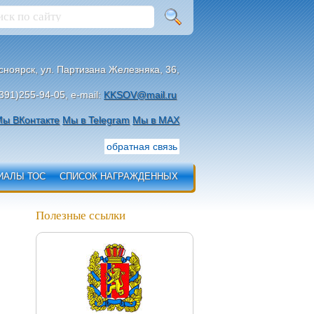
асноярск, ул. Партизана Железняка, 36,
391)255-94-05, e-mail:
KKSOV@mail.ru
ы ВКонтакте
Мы в Telegram
Мы в МАХ
обратная связь
ИАЛЫ ТОС
СПИСОК НАГРАЖДЕННЫХ
Полезные ссылки