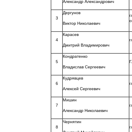
Александр Александрович
Дергунов
г
3
о
Виктор Николаевич
Карасев
4
г
Дмитрий Владимирович
Кондратенко
5
Г
Владислав Сергеевич
Кудрявцев
6
г
Алексей Сергеевич
Мишин
7
г
Александр Николаевич
Чернятин
8
г