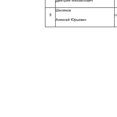
Дмитрий Михайлович
Шеляков
9
г
Алексей Юрьевич