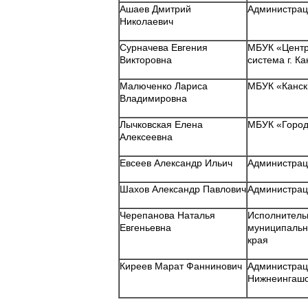
Ашаев Дмитрий
Администрац
Николаевич
Сурначева Евгения
МБУК «Центр
Викторовна
система г. К
Малюченко Лариса
МБУК «Канск
Владимировна
Лычковская Елена
МБУК «Городс
Алексеевна
Евсеев Александр Ильич
Администрац
Шахов Александр Павлович
Администрац
Черепанова Наталья
Исполнитель
Евгеньевна
муниципальн
края
Киреев Марат Фаннинович
Администрац
Нижнеингашс