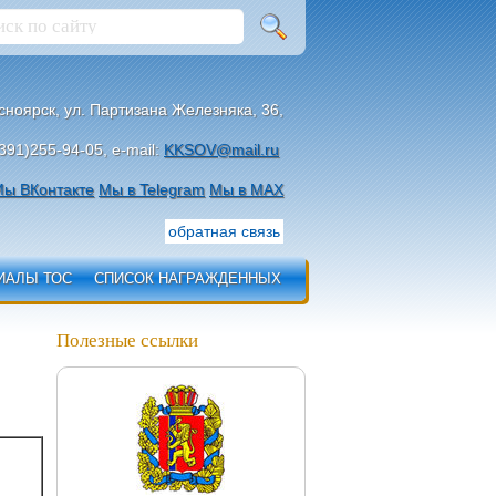
асноярск, ул. Партизана Железняка, 36,
391)255-94-05, e-mail:
KKSOV@mail.ru
ы ВКонтакте
Мы в Telegram
Мы в МАХ
обратная связь
ИАЛЫ ТОС
СПИСОК НАГРАЖДЕННЫХ
Полезные ссылки