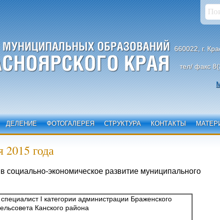
660022, г. Кр
тел/ факс 8(
М
ДЕЛЕНИЕ
ФОТОГАЛЕРЕЯ
СТРУКТУРА
КОНТАКТЫ
МАТЕР
 2015 года
д в социально-экономическое развитие муниципального
- специалист I категории администрации Браженского
сельсовета Канского района