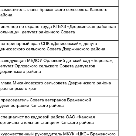
- заместитель главы Браженского сельсовета Канского
района
- инженер по охране труда КГБУЗ «Дзержинская районная
больница», депутат районного Совета
- ветеринарный врач СПК «Денисовский», депутат
Денисовского сельского Совета Дзержинского района
- заведующая МБДОУ Орловский детский сад «Березка»,
депутат Орловского сельского Совета депутатов
Дзержинского района
- глава Михайловского сельсовета Дзержинского района
Красноярского края
- председатель Совета ветеранов Браженской
администрации Канского района
- специалист по кадровой работе ОАО «Канская
сортоиспытательная станция» Канского района
- художественный руководитель МКУК «ЦКС» Браженского