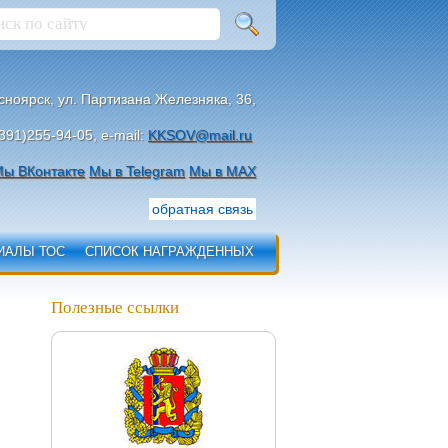
асноярск, ул. Партизана Железняка, 36,
391)255-94-05, e-mail:
KKSOV@mail.ru
ы ВКонтакте
Мы в Telegram
Мы в МАХ
обратная связь
ИАЛЫ ТОС
СПИСОК НАГРАЖДЕННЫХ
Полезные ссылки