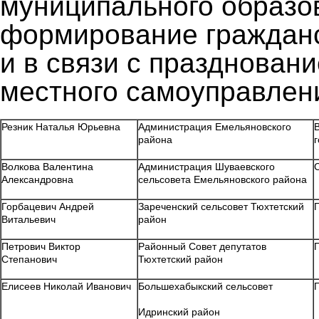
муниципального образо
формирование гражданс
и в связи с празднован
местного самоуправлен
Резник Наталья Юрьевна
Администрация Емельяновского
района
Волкова Валентина
Администрация Шуваевского
Александровна
сельсовета Емельяновского района
Горбацевич Андрей
Зареченский сельсовет Тюхтетский
Витальевич
район
Петрович Виктор
Районный Совет депутатов
Степанович
Тюхтетский район
Елисеев Николай Иванович
Большехабыкский сельсовет
Идринский район