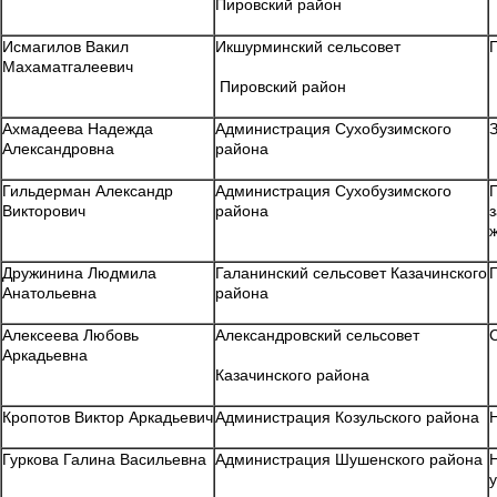
Пировский район
Исмагилов Вакил
Икшурминский сельсовет
Махаматгалеевич
Пировский район
Ахмадеева Надежда
Администрация Сухобузимского
Александровна
района
Гильдерман Александр
Администрация Сухобузимского
Викторович
района
Дружинина Людмила
Галанинский сельсовет Казачинского
Анатольевна
района
Алексеева Любовь
Александровский сельсовет
Аркадьевна
Казачинского района
Кропотов Виктор Аркадьевич
Администрация Козульского района
Гуркова Галина Васильевна
Администрация Шушенского района