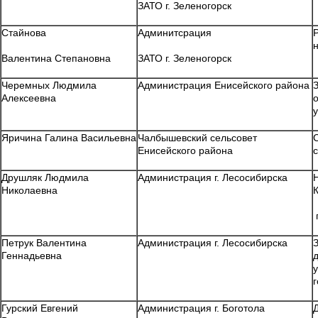
ЗАТО г. Зеленогорск
Стайнова
Админитсрация
Валентина Степановна
ЗАТО г. Зеленогорск
Черемных Людмила
Администрация Енисейского района
Алексеевна
Яричина Галина Васильевна
Чалбышевский сельсовет
Енисейского района
Друшляк Людмила
Администрация г. Лесосибирска
Николаевна
Петрук Валентина
Администрация г. Лесосибирска
Геннадьевна
Гурский Евгений
Администрация г. Боготола