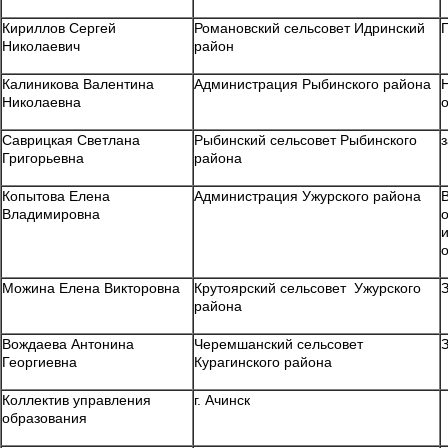
Кириллов Сергей
Романовский сельсовет Идринский
Николаевич
район
Калиникова Валентина
Администрация Рыбинского района
Николаевна
Саврицкая Светлана
Рыбинский сельсовет Рыбинского
Григорьевна
района
Копытова Елена
Администрация Ужурского района
Владимировна
Можина Елена Викторовна
Крутоярский сельсовет Ужурского
района
Вождаева Антонина
Черемшанский сельсовет
Георгиевна
Курагинского района
Коллектив управления
г. Ачинск
образования