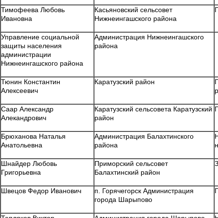
Тимофеева Любовь
Касьяновский сельсовет
Ивановна
Нижнеингашского района
Управление социальной
Администрация Нижнеингашского
защиты населения
района
администрации
Нижнеингашского района
Тюнин Константин
Каратузский район
Алексеевич
Саар Александр
Каратузский сельсовета Каратузский
Алекандрович
район
Брюханова Наталья
Администрация Балахтинского
Анатольевна
района
Шнайдер Любовь
Приморский сельсовет
Григорьевна
Балахтинский район
Швецов Федор Иванович
п. Горячегорск Администрация
города Шарыпово