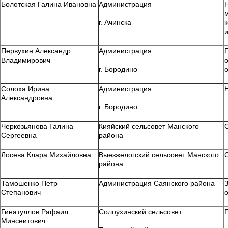
Болотская Галина Ивановна
Администрация
г. Ачинска
Первухин Александр
Администрация
Владимирович
г. Бородино
о
Солоха Ирина
Администрация
Александровна
г. Бородино
Черкозьянова Галина
Кияйский сельсовет Манского
Сергеевна
района
Лосева Клара Михайловна
Выезжелогский сельсовет Манского
района
Тамошенко Петр
Администрация Саянского района
Степанович
Гинатуллов Рафаил
Солоухинский сельсовет
Минсеитович