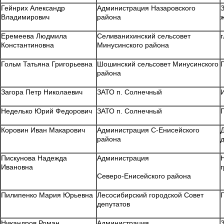
Гейнрих Александр
Администрация Назаровского
Владимирович
района
Еремеева Людмила
Селиванихинский сельсовет
Константиновна
Минусинского района
Гольм Татьяна Григорьевна
Шошинский сельсовет Минусинского
района
Загора Петр Николаевич
ЗАТО п. Солнечный
Неделько Юрий Федорович
ЗАТО п. Солнечный
Коровин Иван Макарович
Администрация С-Енисейского
района
Пискунова Надежда
Администрация
Ивановна
Северо-Енисейского района
Пилипенко Мария Юрьевна
Лесосибирский городской Совет
депутатов
Никандров Роман
Администрация