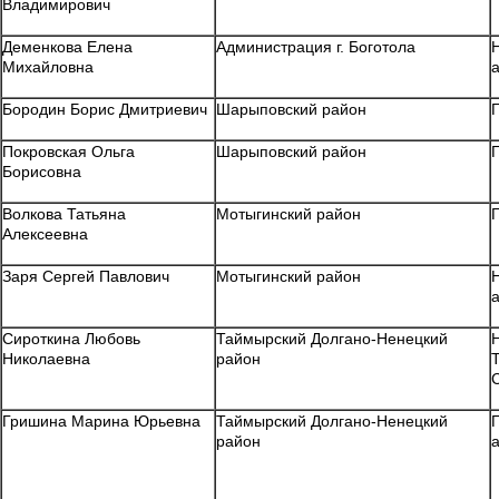
Владимирович
Деменкова Елена
Администрация г. Боготола
Михайловна
Бородин Борис Дмитриевич
Шарыповский район
Покровская Ольга
Шарыповский район
Борисовна
Волкова Татьяна
Мотыгинский район
Алексеевна
Заря Сергей Павлович
Мотыгинский район
Сироткина Любовь
Таймырский Долгано-Ненецкий
Николаевна
район
Гришина Марина Юрьевна
Таймырский Долгано-Ненецкий
район