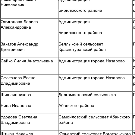
Николаевич
Бирилюсского района
Ожиганова Лариса
Администрация
Александровна
Бирилюсского района
Закатов Александр
Беллыкский сельсовет
Дмитриевич
Краснотуранский район
Сайко Лилия Анатольевна
Администрация города Назарово
Селезнева Елена
Администрация города Назарово
Владимировна
Шишлянникова
Долгомостовский сельсовета
Нина Ивановна
Абанского района
Удодова Светлана
Самойловский сельсовет Абанского
Владимировна
района
Штырц Надежда
Юрьевский сельсовет Боготольского