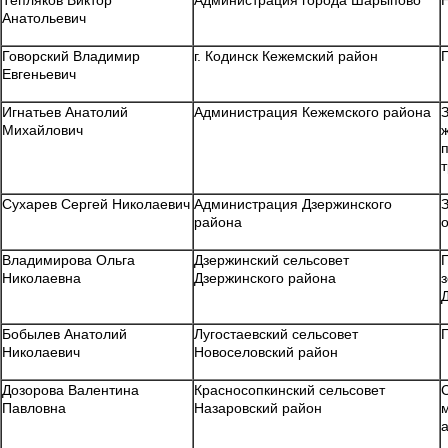
Тепляков Виктор
Администрация города Шарыпово
Анатольевич
Говорский Владимир
г. Кодинск Кежемский район
Евгеньевич
Игнатьев Анатолий
Администрация Кежемского района
Михайлович
т
Сухарев Сергей Николаевич
Администрация Дзержинского
района
Владимирова Ольга
Дзержинский сельсовет
Николаевна
Дзержинского района
Бобылев Анатолий
Лугостаевский сельсовет
Николаевич
Новоселовский район
Дозорова Валентина
Красносопкинский сельсовет
Павловна
Назаровский район