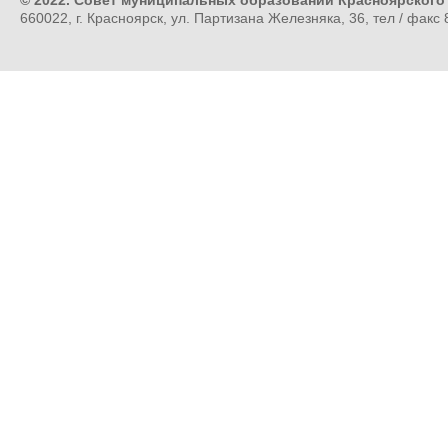
© 2022. Совет муниципальных образований Красноярского
660022, г. Красноярск, ул. Партизана Железняка, 36, тел / факс 