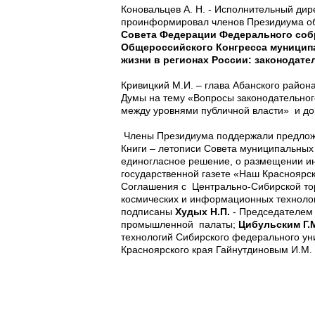
Коновальцев А. Н. - Исполнительный ди
проинформировал членов Президиума о
Совета Федерации Федерального соб
Общероссийского Конгресса муницип
жизни в регионах России: законодате
Кривицкий М.И. – глава Абанского район
Думы на тему «Вопросы законодательно
между уровнями публичной власти» и до
Члены Президиума поддержали предложе
Книги – летописи Совета муниципальных
единогласное решение, о размещении и
государственной газете «Наш Красноярс
Соглашения с Центрально-Сибирской то
космических и информационных технолог
подписаны
Худых Н.П.
- Председателем
промышленной палаты;
Цибульским Г.
технологий Сибирского федерального ун
Красноярского края Гайнутдиновым И.М.