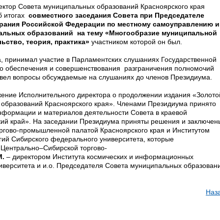
ректор Совета муниципальных образований Красноярского края
б итогах
совместного заседания Совета при Председателе
рания Российской Федерации по местному самоуправлению и
альных образований на тему «Многообразие муниципальной
льство, теория, практика»
участником которой он был.
а, принимал участие в Парламентских слушаниях Государственной
го обеспечения и совершенствования разграничения полномочий
вел вопросы обсуждаемые на слушаниях до членов Президиума.
ние Исполнительного директора о продолжении издания «Золото
 образований Красноярского края». Членами Президиума принято
нформации и материалов деятельности Совета в краевой
кий край». На заседании Президиума приняты решения и заключен
ргово-промышленной палатой Красноярского края и Институтом
ий Сибирского федерального университета, которые
 Центрально–Сибирской торгово-
М.
– директором Института космических и информационных
иверситета и и.о. Председателя Совета муниципальных образован
Наз