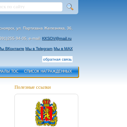
асноярск, ул. Партизана Железняка, 36,
391)255-94-05, e-mail:
KKSOV@mail.ru
ы ВКонтакте
Мы в Telegram
Мы в МАХ
обратная связь
ИАЛЫ ТОС
СПИСОК НАГРАЖДЕННЫХ
Полезные ссылки