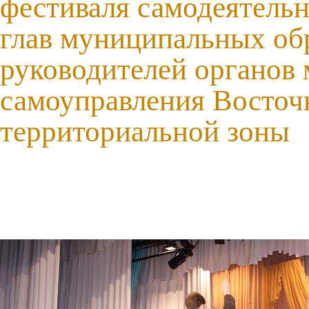
фестиваля самодеятельн
глав муниципальных об
руководителей органов 
самоуправления Восточ
территориальной зоны