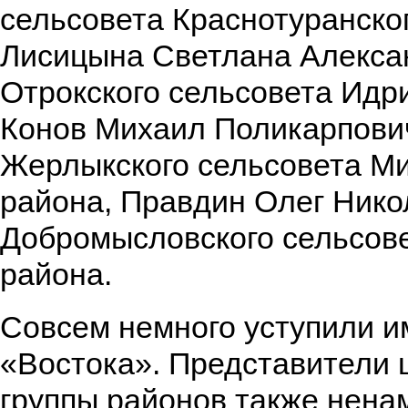
сельсовета Краснотуранско
Лисицына Светлана Алекса
Отрокского сельсовета Идри
Конов Михаил Поликарпови
Жерлыкского сельсовета Ми
района, Правдин Олег Нико
Добромысловского сельсов
района.
Совсем немного уступили и
«Востока». Представители 
группы районов также ненам