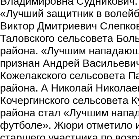
Владимировна Судникович.
«Лучший защитник в волей
Виктор Дмитриевич Слепков
Таловского сельсовета Бол
района. «Лучшим нападающ
признан Андрей Васильеви
Кожелакского сельсовета П
района. А Николай Николае
Кочергинского сельсовета К
района стал «Лучшим напа
футболе». Жюри отметило 
старшего участника по возр