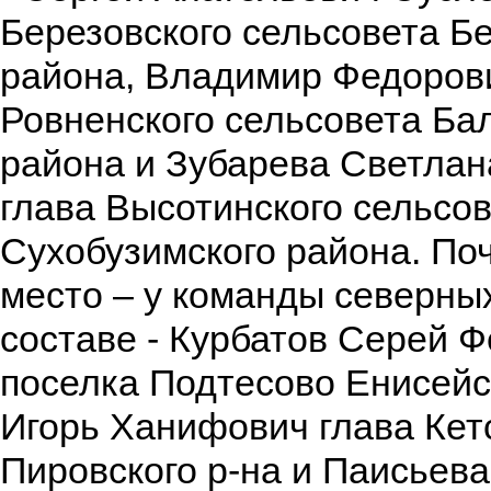
Березовского сельсовета Б
района, Владимир Федорови
Ровненского сельсовета Ба
района и Зубарева Светлан
глава Высотинского сельсо
Сухобузимского района. По
место – у команды северных
составе - Курбатов Серей Ф
поселка Подтесово Енисейск
Игорь Ханифович глава Кет
Пировского р-на и Паисьев