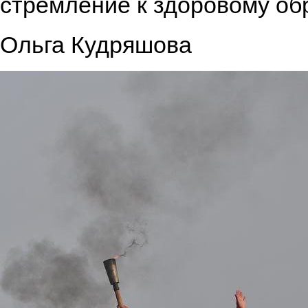
стремление к здоровому об
Ольга Кудряшова