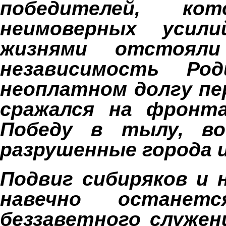
победителей, ко
неимоверных усил
жизнями отстоял
независимость Р
неоплатном долгу пе
сражался на фронта
Победу в тылу, во
разрушенные города и
Подвиг сибиряков и 
навечно останет
беззаветного служе