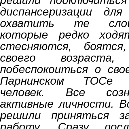
решили подключиться
диспансеризации дл
охватить те слои
которые редко ходя
стесняются, боятся
своего возраста
побеспокоиться о сво
Парнинском ТОСе
человек. Все соз
активные личности. В
решили приняться з
работу. Сразу пос