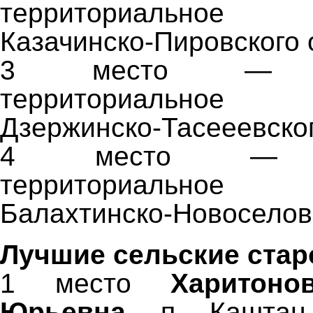
территориальное п
Казачинско-Пировского 
3 место — Де
территориальное п
Дзержинско-Тасееевског
4 место — Пр
территориальное п
Балахтинско-Новоселовс
Лучшие сельские стар
1 место
Харитоно
Юрьевна,
п. Каштан