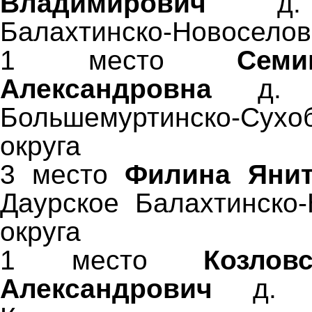
Владимирович
д
Балахтинско-Новоселовс
1 место
Сем
Александровна
д. 
Большемуртинско-Сухоб
округа
3 место
Филина Яни
Даурское Балахтинско-
округа
1 место
Козло
Александрович
д. 