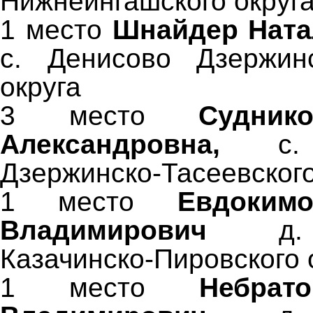
Нижнеингашского округ
1 место
Шнайдер Ната
с. Денисово Дзержинс
округа
3 место
Судник
Александровна,
с
Дзержинско-Тасеевского
1 место
Евдоким
Владимирович
д
Казачинско-Пировского 
1 место
Небрат