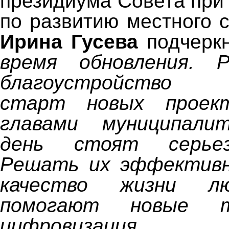
президиума Совета при
по развитию местного 
Ирина Гусева
подчерк
время обновления. 
благоустройство 
старт новых проек
главами муниципали
день стоят серьез
Решать их эффектив
качество жизни лю
помогают новые т
цифровизация