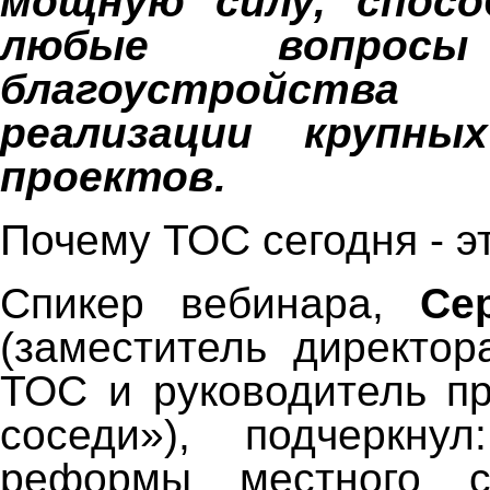
мощную силу, спос
любые вопр
благоустройств
реализации крупны
проектов.
Почему ТОС сегодня - э
Спикер вебинара,
Се
(заместитель директор
ТОС и руководитель п
соседи»), подчеркну
реформы местного с