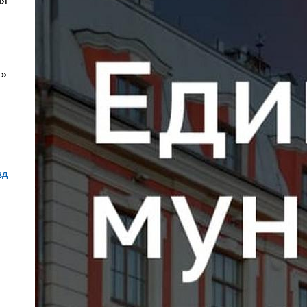
ия
й»
ад