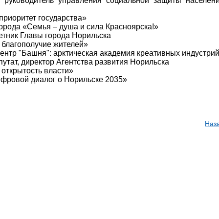
, руководитель управления социальной защиты населен
приоритет государства»
орода «Семья – душа и сила Красноярска!»
ветник Главы города Норильска
 благополучие жителей»
ентр "Башня": арктическая академия креативных индустри
епутат, директор Агентства развития Норильска
 открытость власти»
ифровой диалог о Норильске 2035»
Наз