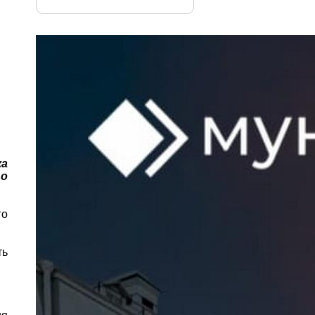
ка
 о
го
ть