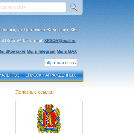
асноярск, ул. Партизана Железняка, 36,
391)255-94-05, e-mail:
KKSOV@mail.ru
ы ВКонтакте
Мы в Telegram
Мы в МАХ
обратная связь
ИАЛЫ ТОС
СПИСОК НАГРАЖДЕННЫХ
Полезные ссылки