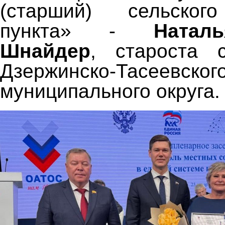
(старший) сельског
пункта» -
Натал
Шнайдер
, староста 
Дзержинско-Тасеевског
муниципального округа.