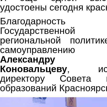
удостоены сегодня крас
Благодарность
Государственно
региональной полити
самоуправлению
Александру Ни
Коновальцеву
, испо
директору Совета м
образований Красноярск