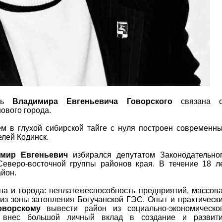
знь
Владимира Евгеньевича Говорского
связана с
ового города.
м в глухой сибирской тайге с нуля построен современн
елей Кодинск.
мир Евгеньевич
избирался депутатом Законодательно
Северо-восточной группы районов края. В течение 18 л
йон.
а и города: неплатежеспособность предприятий, массов
из зоны затопления Богучанской ГЭС. Опыт и практическ
оворскому
вывести район из социально-экономическо
внес большой личный вклад в создание и развит