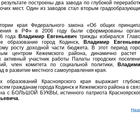
результате построены два завода по глубокой переработ
очих мест. Один из заводов стал вторым градообразующ
тории края Федерального закона «Об общих принцип
вления в РФ» в 2006 году были сформированы орга
06 года
Владимир Евгеньевич
трижды избирался Глав
ное образование город Кодинск,
Владимир Евгеньев
ному росту доходной части бюджета. В этот период гор
вным центром Кежемского района, динамично растет
ск активный участник работы Палаты городских поселен
ий, член комитета по социальной политики,
Владим
д в развитие местного самоуправления края.
х образований Красноярского края выражает глубок
всем гражданам города Кодинск и Кежемского района в свя
ина с БОЛЬШОЙ БУКВЫ, истинного патриота Красноярско
ньевича
.
Наз