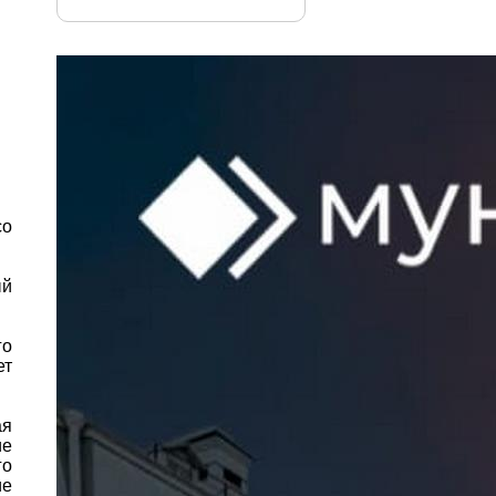
о
ый
го
ет
ая
ие
го
ие