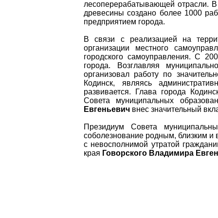
лесоперерабатывающей отрасли. В 
древесины создано более 1000 раб
предприятием города.
В связи с реализацией на терри
организации местного самоупра
городского самоуправления. С 20
города. Возглавляя муниципаль
организовал работу по значитель
Кодинск, являясь администрати
развивается. Глава города Кодин
Совета муниципальных образован
Евгеньевич
внес значительный вкла
Президиум Совета муниципальны
соболезнование родным, близким и 
с невосполнимой утратой граждан
края
Говорского Владимира Евге