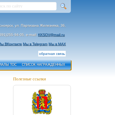
асноярск, ул. Партизана Железняка, 36,
391)255-94-05, e-mail:
KKSOV@mail.ru
ы ВКонтакте
Мы в Telegram
Мы в МАХ
обратная связь
ИАЛЫ ТОС
СПИСОК НАГРАЖДЕННЫХ
Полезные ссылки