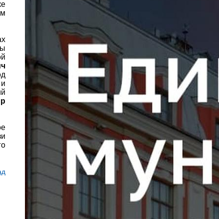
ке
им
ах
ны
ой
ич
од
 и
ий
ир
ое
зи
го
ад