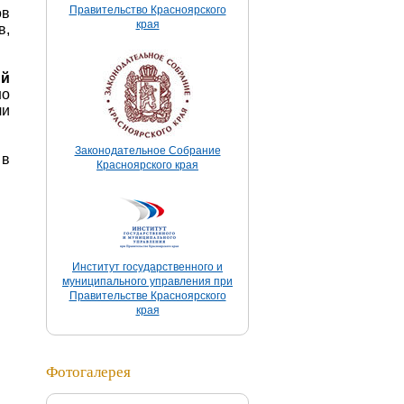
Правительство Красноярского
ов
края
в,
ий
но
ли
Законодательное Собрание
 в
Красноярского края
Институт государственного и
муниципального управления при
Правительстве Красноярского
края
Фотогалерея