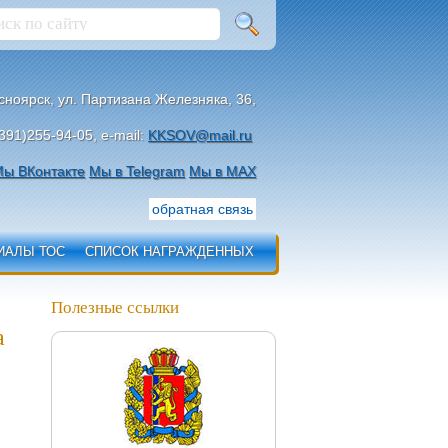
асноярск, ул. Партизана Железняка, 36,
391)255-94-05, e-mail:
KKSOV@mail.ru
ы ВКонтакте
Мы в Telegram
Мы в МАХ
обратная связь
ИАЛЫ ТОС
СПИСОК НАГРАЖДЕННЫХ
Полезные ссылки
а