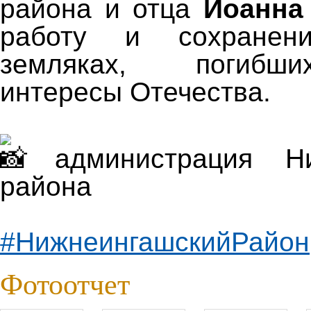
района и отца
Иоанна
работу и сохранен
земляках, погибш
интересы Отечества.
администрация Ниж
района
#НижнеингашскийРайон
Фотоотчет