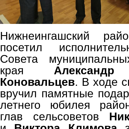
Нижнеингашский рай
посетил исполнител
Совета муниципальны
края
Александр
Коновальцев
. В ходе 
вручил памятные подар
летнего юбилея райо
глав сельсоветов
Ни
и
Виктора Климова
з