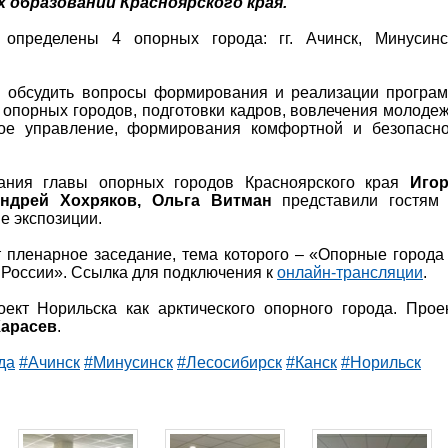
 образований Красноярского края.
определены 4 опорных города: гг. Ачинск, Минусинс
 обсудить вопросы формирования и реализации програ
 опорных городов, подготовки кадров, вовлечения молоде
ное управление, формирования комфортной и безопасн
ания главы опорных городов Красноярского края
Иго
Андрей Хохряков, Ольга Витман
представили гостям
е экспозиции.
пленарное заседание, тема которого – «Опорные города
 России». Ссылка для подключения к
онлайн-трансляции
.
ект Норильска как арктического опорного города. Прое
Карасев
.
да
#Ачинск
#Минусинск
#Лесосибирск
#Канск
#Норильск