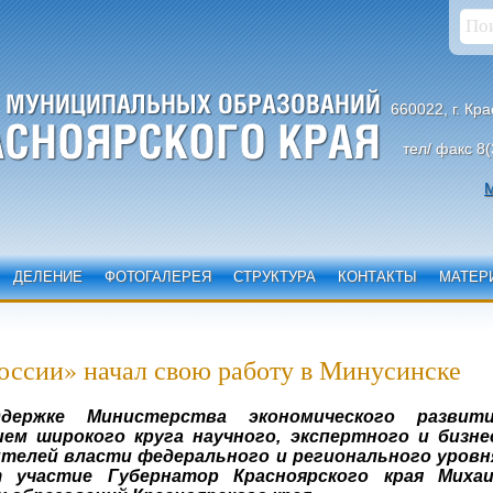
660022, г. Кр
тел/ факс 8(
М
ДЕЛЕНИЕ
ФОТОГАЛЕРЕЯ
СТРУКТУРА
КОНТАКТЫ
МАТЕР
оссии» начал свою работу в Минусинске
ержке Министерства экономического развит
ем широкого круга научного, экспертного и бизне
телей власти федерального и регионального уровн
участие Губернатор Красноярского края Миха