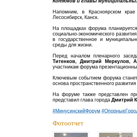
Котюков и главы муниципальных
Напомним, в Красноярском крае 
Лесосибирск, Канск.
На площадках форума планируется
социально-экономического развития
в государственное и муниципаль
среды для жизни.
Перед началом пленарного засед
Титенков, Дмитрий Меркулов, 
участникам форума презентационны
Ключевым событием форума станет 
основа пространственного развития
На форуме также представлен про
представил глава города
Дмитрий 
#МинусинскийФорум
#ОпорныеГоро
Фотоотчет