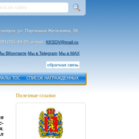
асноярск, ул. Партизана Железняка, 36,
391)255-94-05, e-mail:
KKSOV@mail.ru
ы ВКонтакте
Мы в Telegram
Мы в МАХ
обратная связь
ИАЛЫ ТОС
СПИСОК НАГРАЖДЕННЫХ
Полезные ссылки
ия
с-
я.
ил