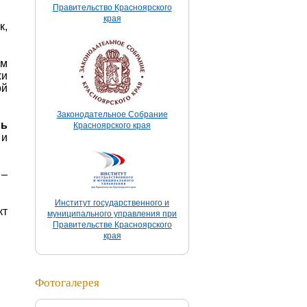
Правительство Красноярского
края
к,
мм
жи
ой
Законодательное Собрание
рь
Красноярского края
 и
 –
Институт государственного и
кт
муниципального управления при
Правительстве Красноярского
края
Фотогалерея