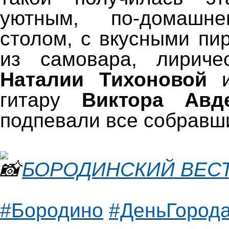
уютным, по-домашн
столом, с вкусными пи
из самовара, лириче
Наталии Тихоновой
и
гитару
Виктора Авд
подпевали все собравш
БОРОДИНСКИЙ ВЕС
#Бородино
#ДеньГород