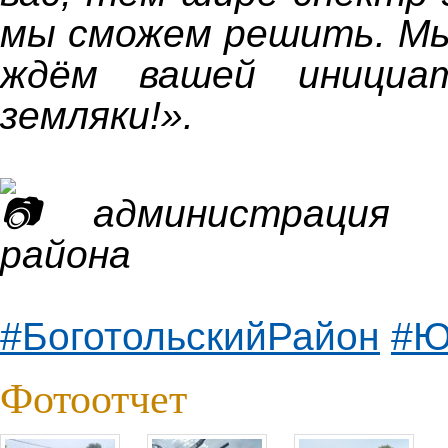
мы сможем решить. Мы
ждём вашей инициат
земляки!».
администрация Б
района
#БоготольскийРайон
#Ю
Фотоотчет