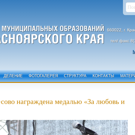
660022, г. Кр
тел/ факс 8(
М
ДЕЛЕНИЕ
ФОТОГАЛЕРЕЯ
СТРУКТУРА
КОНТАКТЫ
МАТЕР
сово награждена медалью «За любовь и