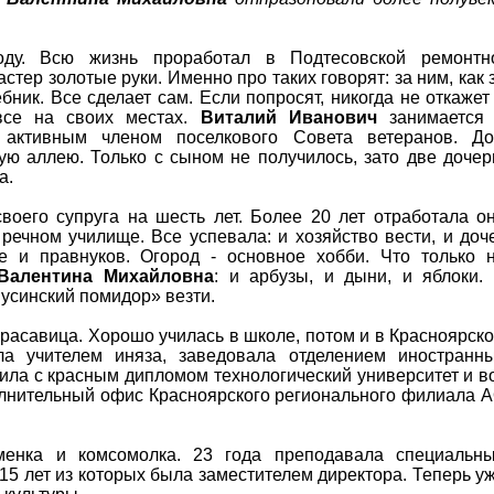
ду. Всю жизнь проработал в Подтесовской ремонтн
стер золотые руки. Именно про таких говорят: за ним, как 
ник. Все сделает сам. Если попросят, никогда не откажет
все на своих местах.
Виталий Иванович
занимается
 активным членом поселкового Совета ветеранов. Д
ую аллею. Только с сыном не получилось, зато две дочер
а.
оего супруга на шесть лет. Более 20 лет отработала о
речном училище. Все успевала: и хозяйство вести, и доч
же и правнуков. Огород - основное хобби. Что только 
Валентина Михайловна
: и арбузы, и дыни, и яблоки.
нусинский помидор» везти.
 красавица. Хорошо училась в школе, потом и в Красноярск
ала учителем иняза, заведовала отделением иностранн
ила с красным дипломом технологический университет и в
олнительный офис Красноярского регионального филиала 
енка и комсомолка. 23 года преподавала специальн
15 лет из которых была заместителем директора. Теперь у