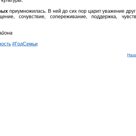
 культуры.
вых
приумножилась. В ней до сих пор царит уважение друг
щение, сочувствие, сопереживание, поддержка, чувст
айона
ость
#ГодСемьи
Наз