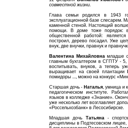
совместной жизни.
Глава семьи родился в 1943 го
эксплуатационной базе слесарем. Ма
каменной стеной. Настоящий волшеб
помощи. В доме тоже порядок: 
общественной работой: является
построил, дерево посадил. Уже цел
внук, две внучки, правнук и правнучк
Валентина Михайловна
младше св
главным бухгалтером в СГПТУ - 5, 
воспитывать, внуков, а теперь у
выращивает на своей плантации
помидоры ..., можно на конкурс «Ми
Старшая дочь -
Наталья
, умница и
педагогическом институте. Работ
языков в колледже «Знание». Оконч
уже несколько лет возглавляет доп
«Россельхозбанк» в Лесосибирске.
Младшая дочь
Татьяна
- спортсм
дисциплины в Подтесовском лицее, 