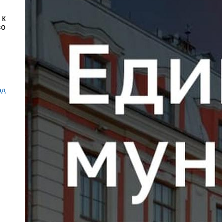
 к
во
ад