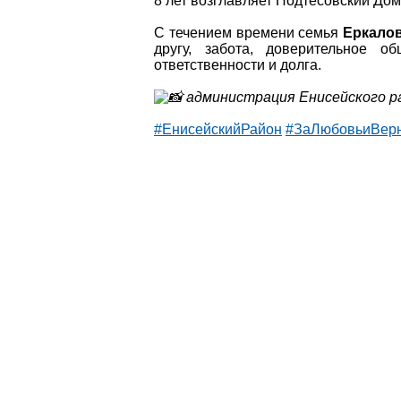
8 лет возглавляет Подтесовский Дом
С течением времени семья
Еркало
другу, забота, доверительное об
ответственности и долга.
администрация Енисейского р
#ЕнисейскийРайон
#ЗаЛюбовьиВерн