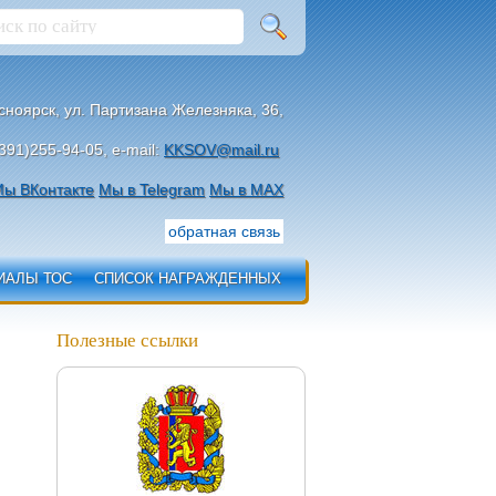
асноярск, ул. Партизана Железняка, 36,
391)255-94-05, e-mail:
KKSOV@mail.ru
ы ВКонтакте
Мы в Telegram
Мы в МАХ
обратная связь
ИАЛЫ ТОС
СПИСОК НАГРАЖДЕННЫХ
Полезные ссылки