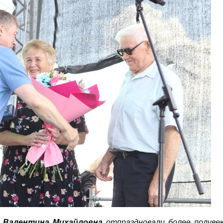
и
Валентина Михайловна
отпраздновали более полуве