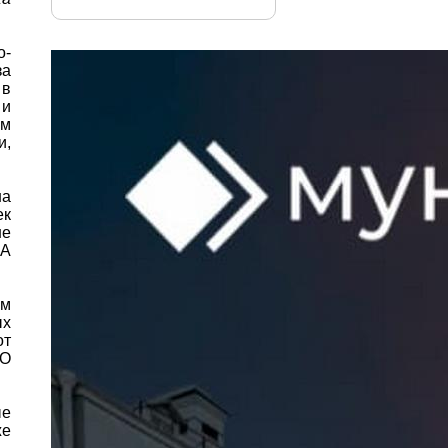
о-
за
 в
 и
ом
и,
на
ек
не
 А
ом
ых
от
АО
ые
же