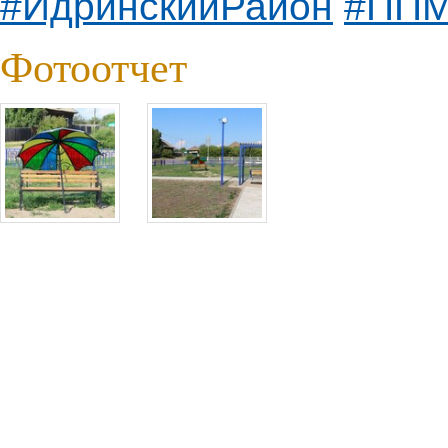
#ИдринскийРайон
#ПП
Фотоотчет