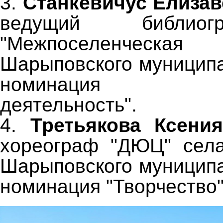
3.
Станкевичус Елизав
ведущий библио
"Межпоселенческая
Шарыповского муниципа
номинация "С
деятельность".
4.
Третьякова Ксения
хореограф "ДЮЦ" села
Шарыповского муниципа
номинация "Творчество"