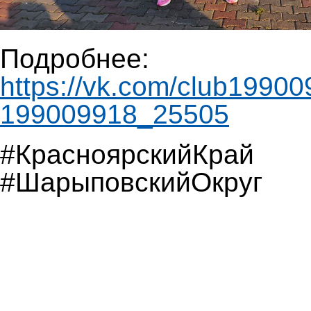
Подробнее:
https://vk.com/club1990
199009918_25505
#КрасноярскийКрай
#ШарыповскийОкруг