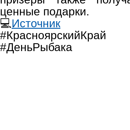
ценные подарки.
💻
Источник
#КрасноярскийКр
#ДеньРыбака