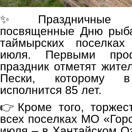
✨Праздничные ме
посвященные Дню рыба
таймырских поселках
июля. Первыми проф
праздник отметят жите
Пески, которому 
исполнится 85 лет.
👉Кроме того, торжес
всех поселках МО «Гор
июля – в Хантайском О