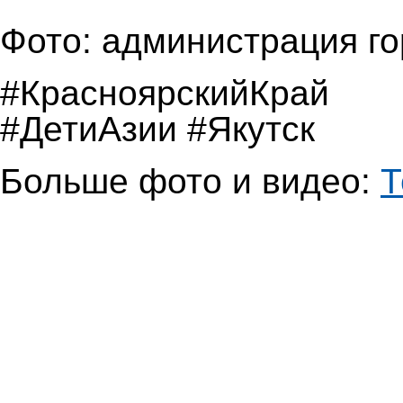
Фото: администрация г
#КрасноярскийКра
#ДетиАзии #Якутск
Больше фото и видео:
Т