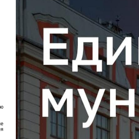
ую
не
ея