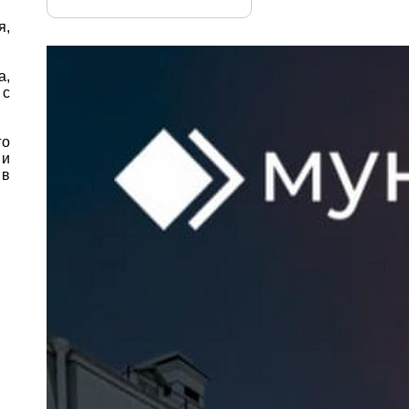
я,
а,
 с
го
 и
 в