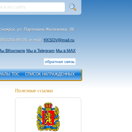
асноярск, ул. Партизана Железняка, 36,
391)255-94-05, e-mail:
KKSOV@mail.ru
ы ВКонтакте
Мы в Telegram
Мы в МАХ
обратная связь
ИАЛЫ ТОС
СПИСОК НАГРАЖДЕННЫХ
Полезные ссылки