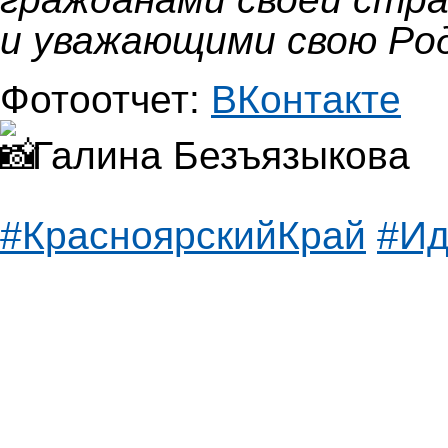
и уважающими свою Род
Фотоотчет:
ВКонтакте
Галина Безъязыкова
#КрасноярскийКрай
#Ид