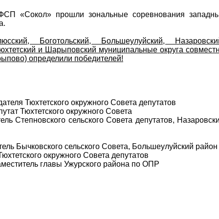
ЦФСП «Сокол» прошли зональные соревнования западн
а.
сский, Боготольский, Большеулуйский, Назаровски
Тюхтетский и Шарыповский муниципальные округа совмест
рыпово) определили победителей!
дателя Тюхтетского окружного Совета депутатов
утат Тюхтетского окружного Совета
тель Степновского сельского Совета депутатов, Назаровск
тель Бычковского сельского Совета, Большеулуйский район
Тюхтетского окружного Совета депутатов
заместитель главы Ужурского района по ОПР