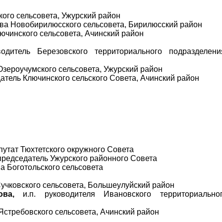
ого сельсовета, Ужурский район
ва Новобирилюсского сельсовета, Бирилюсский район
ючинского сельсовета, Ачинский район
одитель Березовского территориального подразделени
 Озероучумского сельсовета, Ужурский район
атель Ключинского сельского Совета, Ачинский район
утат Тюхтетского окружного Совета
редседатель Ужурского районного Совета
а Боготольского сельсовета
учковского сельсовета, Большеулуйский район
ва,
и.п. руководителя Ивановского территориально
Ястребовского сельсовета, Ачинский район