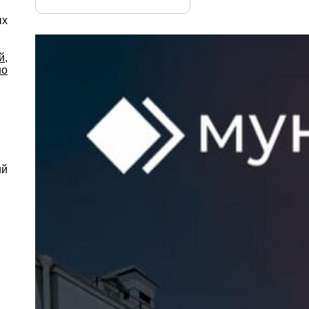
ых
й,
но
ий