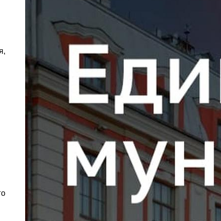
я,
го