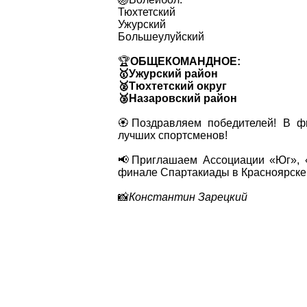
Тюхтетский
Ужурский
Большеулуйский
🏆
ОБЩЕКОМАНДНОЕ:
🥇Ужурский район
🥈Тюхтетский округ
🥉Назаровский район
🏵Поздравляем победителей! В ф
лучших спортсменов!
📢Приглашаем Ассоциации «Юг», «
финале Спартакиады в Красноярске 
📸
Константин Зарецкий