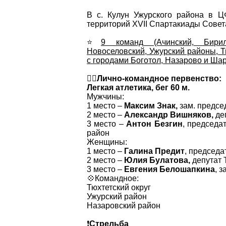
В с. Кулун Ужурского района в 
территорий XVII Спартакиады Совет
⭐️
9 команд (Ачинский, Бирилю
Новоселовский, Ужурский районы, 
с городами Боготол, Назарово и Ша
👉🏻
Лично-командное первенство:
Легкая атлетика, бег 60 м.
Мужчины:
1 место –
Максим Знак,
зам. предсе
2 место –
Александр Вишняков,
деп
3 место –
Антон Безгин
, председа
район
Женщины:
1 место –
Галина Предит
, председа
2 место –
Юлия Булатова,
депутат 
3 место –
Евгения Белошапкина
, 
💠Командное:
Тюхтетский округ
Ужурский район
Назаровский район
❗️
Стрельба