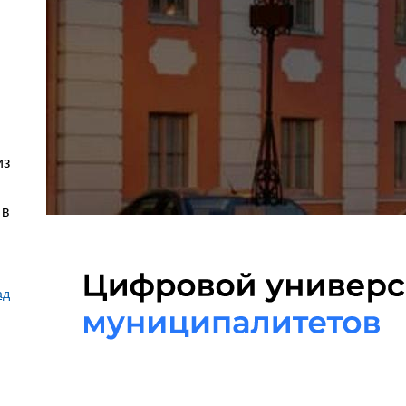
из
 в
ад