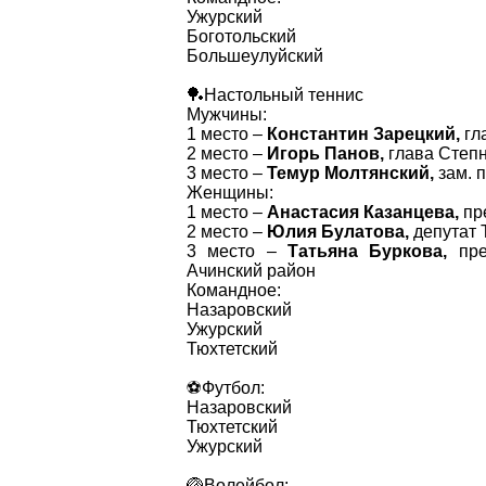
Ужурский
Боготольский
Большеулуйский
🏓Настольный теннис
Мужчины:
1 место –
Константин Зарецкий,
гл
2 место –
Игорь Панов,
глава Степн
3 место –
Темур Молтянский,
зам. 
Женщины:
1 место –
Анастасия Казанцева,
пре
2 место –
Юлия Булатова,
депутат 
3 место –
Татьяна Буркова,
пред
Ачинский район
Командное:
Назаровский
Ужурский
Тюхтетский
⚽️Футбол:
Назаровский
Тюхтетский
Ужурский
🏐Волейбол: