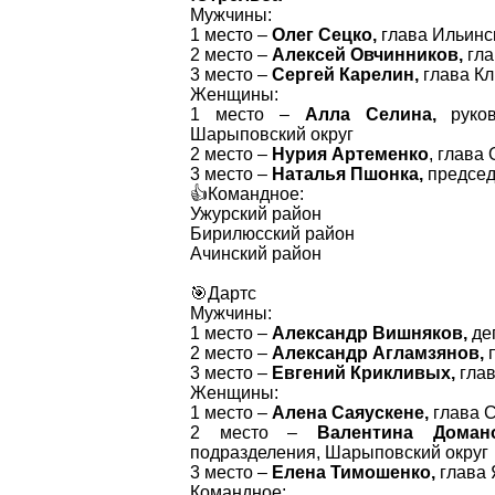
Мужчины:
1 место –
Олег Сецко,
глава Ильинск
2 место –
Алексей Овчинников,
гла
3 место –
Сергей Карелин,
глава Кл
Женщины:
1 место –
Алла Селина,
руков
Шарыповский округ
2 место –
Нурия Артеменко
, глава
3 место –
Наталья Пшонка,
председ
👍Командное:
Ужурский район
Бирилюсский район
Ачинский район
🎯Дартс
Мужчины:
1 место –
Александр Вишняков,
деп
2 место –
Александр Агламзянов,
п
3 место –
Евгений Крикливых,
глав
Женщины:
1 место –
Алена Саяускене,
глава С
2 место –
Валентина Домано
подразделения, Шарыповский округ
3 место –
Елена Тимошенко,
глава 
Командное: