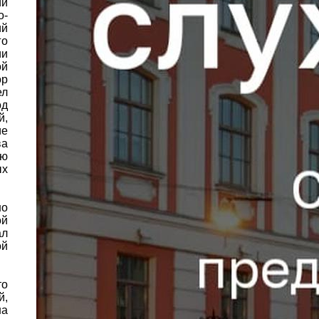
ии
о-
ий
го
ии
ой
ор
ел
од
й,
ие
ва
ию
ых
но
ой
ал
ой
то
й,
на