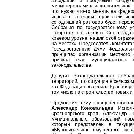
заседании и предложил следую
министерствами и исполнительной в
что нужно что-то менять на феде
исчезают, а главы территорий и
сегодняшний разговор будет перел
Собрания по государственному ус
который я возглавляю. Свою задач
краевом уровне, нашли своё отраже
на местах». Председатель комитета
Государственную Думу Федеральн
принципах организации местного
призвал глав муниципальных 
законодательства.
Депутат Законодательного собр
территорий, что ситуация в сельско
как Федерация выделила Красноярск
том числе на строительство новых 
Продолжил тему совершенствован
Александр Коновальцев
, Испол
Красноярского края. Александр 
муниципальных образований нара
который представлен в текуще
«Муниципальное имущество: эконо