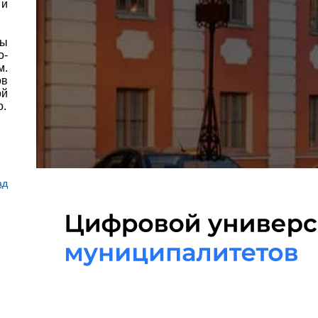
 и
ны
о-
м.
ов
ой
о.
ад