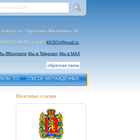
асноярск, ул. Партизана Железняка, 36,
391)255-94-05, e-mail:
KKSOV@mail.ru
ы ВКонтакте
Мы в Telegram
Мы в МАХ
обратная связь
ИАЛЫ ТОС
СПИСОК НАГРАЖДЕННЫХ
Полезные ссылки