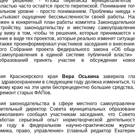
щее решение: - «Пока переписка муниципалитетов
ластью часто остаётся просто перепиской. Понимание тог
ральном уровне - просто пониманием. Проблемы никуда 
спытывают ощущение бессмысленности своей работы. Н
ожен в конкретный план работы комитета Законодательно
тройству, законодательству и местному самоуправлени
у вижу в том, чтобы те решения, которые принимаются 
ние в виде тех проектов, которые реально изменят ситуац
 также проинформировал участников заседания о внесении
ого Собрания проекта федерального закона «Об общ
 самоуправления в единой системе публичной власти»
образований принять участие в обсуждении ново
ания Красноярского края
Вера Оськина
заверила гл
м здравоохранении в следующем году должна измениться, т
ому краю на эти цели беспрецедентно большие средства,
и ремонт старых ФАПов.
ия законодательства в сфере местного самоуправлен
нительный директор Совета муниципальных образован
Николаевич сообщил участникам заседания, что Совет
ботан серьезный опыт нормотворческой деятельност
м году в федеральном научно-практическом журна
мика, право, управление» (главный редактор Екатери