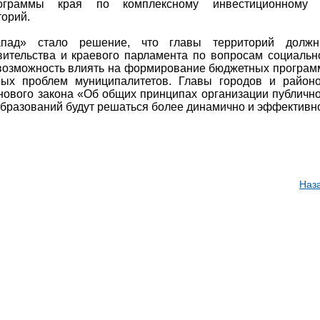
рограммы края по комплексному инвестиционному
торий.
апад» стало решение, что главы территорий долж
вительства и краевого парламента по вопросам социальн
 возможность влиять на формирование бюджетных програм
ых проблем муниципалитетов. Главы городов и район
нового закона «Об общих принципах организации публичн
бразований будут решаться более динамично и эффективн
Наз