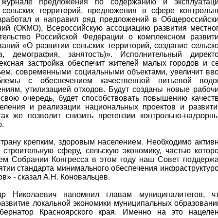
 журнале предложения по содержанию и эксплуатац
сельских территорий, предложения в сфере контрольн
азработал и направил ряд предложений в Общероссийск
ний (ОКМО), Всероссийскую ассоциацию развития местно
тельство Российской Федерации о комплексном развит
аний «О развитии сельских территорий, создание сельск
а, демография, занятость)». Исполнительный директ
ексная застройка обеспечит жителей малых городов и с
ем, современными социальными объектами, увеличит вв
блемы с обеспечением качественной питьевой водо
ниям, утилизацией отходов. Будут созданы новые рабоч
в свою очередь, будет способствовать повышению качест
селения и реализации национальных проектов и развит
так же позволит снизить претензии контрольно-надзорн
.
страну крепким, здоровым населением. Необходимо актив
 строительную сферу, сельскую экономику, частью котор
щем Собрании Конгресса в этом году наш Совет поддерж
ятии стандарта минимального обеспечения инфраструктур
в» - сказал А.Н. Коновальцев.
др Николаевич напомнил главам муниципалитетов, ч
развитие локальной экономики муниципальных образовани
убернатор Красноярского края. Именно на это нацеле