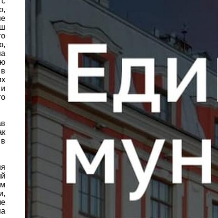
 с
о,
не
аш
го
ю,
на
ию
 в
их
 и
го
ав
ак
 в
ия
ий
ом
и,
ле
на