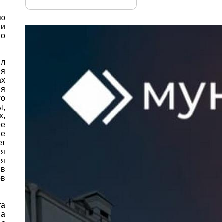
ию
 и
го
ил
ия
ах
ся
го
ы,
х,
ее
ие
ет
ия
ия
 в
ов
та
на