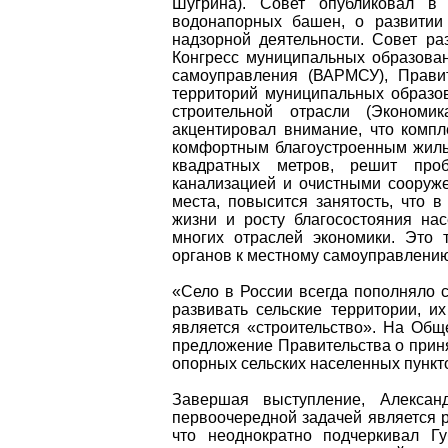
Шугрина). Совет опубликовал в
водонапорных башен, о развитии 
надзорной деятельности. Совет р
Конгресс муниципальных образова
самоуправления (ВАРМСУ), Прави
территорий муниципальных образов
строительной отрасли (Экономик
акцентировал внимание, что компл
комфортным благоустроенным жиль
квадратных метров, решит про
канализацией и очистными сооруже
места, повысится занятость, что 
жизни и росту благосостояния на
многих отраслей экономики. Это 
органов к местному самоуправлению
«Село в России всегда пополняло 
развивать сельские территории, их
является «строительство». На Об
предложение Правительства о прин
опорных сельских населенных пункто
Завершая выступление, Алексан
первоочередной задачей является 
что неоднократно подчеркивал Г