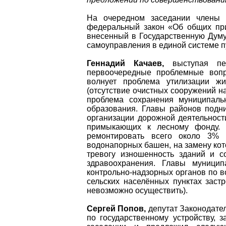
На очередном заседании члены 
федеральный закон «Об общих при
внесенный в Государственную Думу
самоуправления в единой системе п
Геннадий Качаев,
выступая пер
первоочередные проблемные вопр
волнует проблема утилизации жи
(отсутствие очистных сооружений н
проблема сохранения муниципаль
образования. Главы районов подн
организации дорожной деятельност
примыкающих к лесному фонду. 
ремонтировать всего около 3% 
водонапорных башен, на замену кот
тревогу изношенность зданий и с
здравоохранения. Главы муницип
контрольно-надзорных органов по в
сельских населённых пунктах заст
невозможно осуществить).
Сергей Попов,
депутат Законодател
по государственному устройству, 