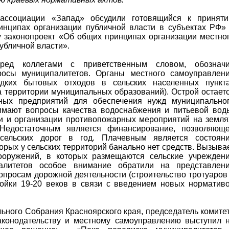
ассоциации «Запад» обсудили готовящийся к принят
нципах организации публичной власти в субъектах РФ»
 законопроект «Об общих принципах организации местно
убличной власти».
ед коллегами с приветственным словом, обознач
осы муниципалитетов. Органы местного самоуправлен
дких бытовых отходов в сельских населенных пункт
а территории муниципальных образований). Острой остает
ных предприятий для обеспечения нужд муниципально
имают вопросы качества водоснабжения и питьевой вод
и и организации противопожарных мероприятий на земля
Недостаточным является финансирование, позволяющ
сельских дорог в год. Плачевным является состоян
орых у сельских территорий банально нет средств. Вызыва
ооружений, в которых размещаются сельские учрежден
алитетов особое внимание обратили на представлен
опросам дорожной деятельности (строительство тротуаров
ройки 19-20 веков в связи с введением новых норматив
ьного Собрания Красноярского края, председатель комите
законодательству и местному самоуправлению выступил 