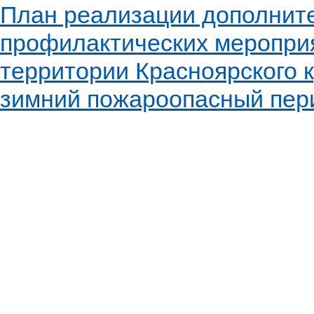
План реализации дополнит
профилактических меропри
территории Красноярского к
зимний пожароопасный пери