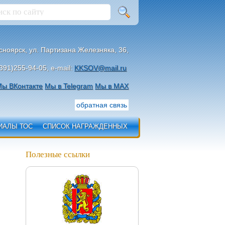
асноярск, ул. Партизана Железняка, 36,
391)255-94-05, e-mail:
KKSOV@mail.ru
ы ВКонтакте
Мы в Telegram
Мы в МАХ
обратная связь
ИАЛЫ ТОС
СПИСОК НАГРАЖДЕННЫХ
Полезные ссылки