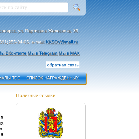
асноярск, ул. Партизана Железняка, 36,
391)255-94-05, e-mail:
KKSOV@mail.ru
ы ВКонтакте
Мы в Telegram
Мы в МАХ
обратная связь
ИАЛЫ ТОС
СПИСОК НАГРАЖДЕННЫХ
Полезные ссылки
 в
ых
»,
на