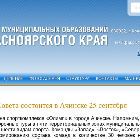
660022, г. Кр
тел/ факс 8(
М
ДЕЛЕНИЕ
ФОТОГАЛЕРЕЯ
СТРУКТУРА
КОНТАКТЫ
МАТЕР
вета состоится в Ачинске 25 сентября
на спорткомплексе «Олимп» в городе Ачинске. Напомним,
орочные туры в пяти территориальных зонах муниципальн
 шести видам спорта. Команды «Запад», «Восток», «Север
рмированию состава команд в количестве 30 человек 