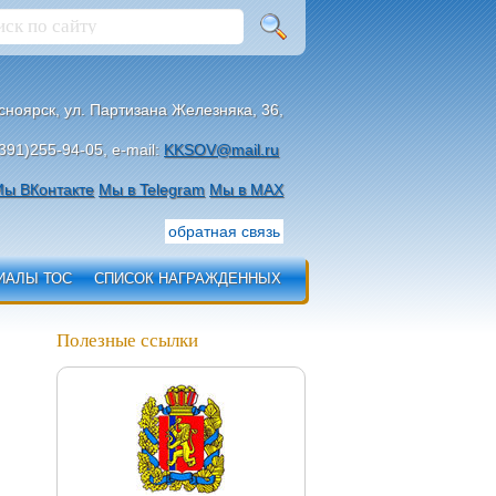
асноярск, ул. Партизана Железняка, 36,
391)255-94-05, e-mail:
KKSOV@mail.ru
ы ВКонтакте
Мы в Telegram
Мы в МАХ
обратная связь
ИАЛЫ ТОС
СПИСОК НАГРАЖДЕННЫХ
Полезные ссылки