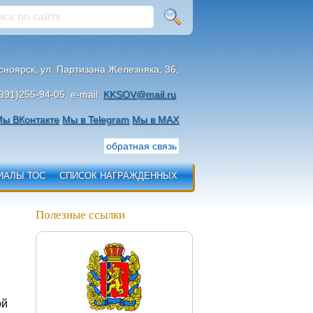
асноярск, ул. Партизана Железняка, 36,
391)255-94-05, e-mail:
KKSOV@mail.ru
ы ВКонтакте
Мы в Telegram
Мы в МАХ
обратная связь
ИАЛЫ ТОС
СПИСОК НАГРАЖДЕННЫХ
Полезные ссылки
ой