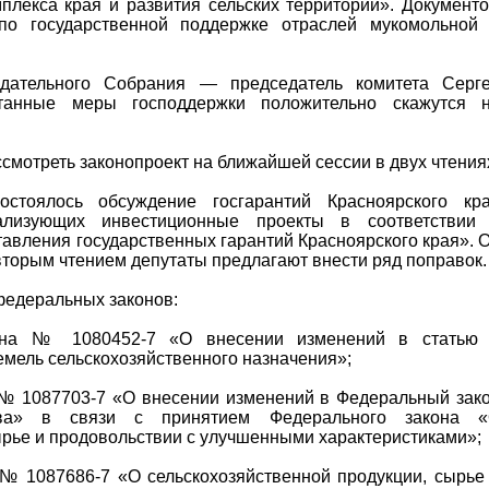
лекса края и развития сельских территорий». Документ
по государственной поддержке отраслей мукомольной
одательного Собрания — председатель комитета Серг
отанные меры господдержки положительно скажутся 
смотреть законопроект на ближайшей сессии в двух чтения
стоялось обсуждение госгарантий Красноярского кр
еализующих инвестиционные проекты в соответствии
тавления государственных гарантий Красноярского края». 
вторым чтением депутаты предлагают внести ряд поправок.
федеральных законов:
кона № 1080452-7 «О внесении изменений в статью
емель сельскохозяйственного назначения»;
 № 1087703-7 «О внесении изменений в Федеральный зак
тва» в связи с принятием Федерального закона 
ырье и продовольствии с улучшенными характеристиками»;
 № 1087686-7 «О сельскохозяйственной продукции, сырье