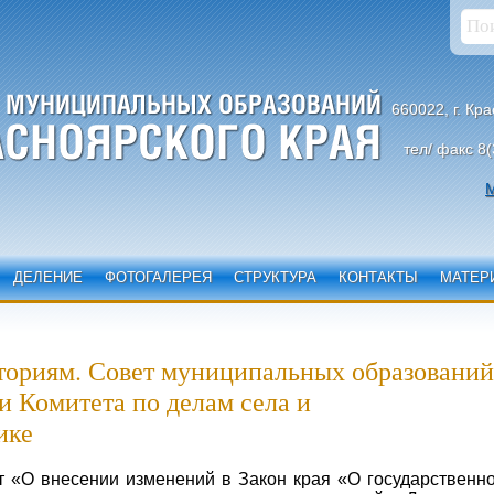
660022, г. Кр
тел/ факс 8(
М
ДЕЛЕНИЕ
ФОТОГАЛЕРЕЯ
СТРУКТУРА
КОНТАКТЫ
МАТЕР
ториям. Совет муниципальных образований
и Комитета по делам села и
ике
т «О внесении изменений в Закон края «О государственн