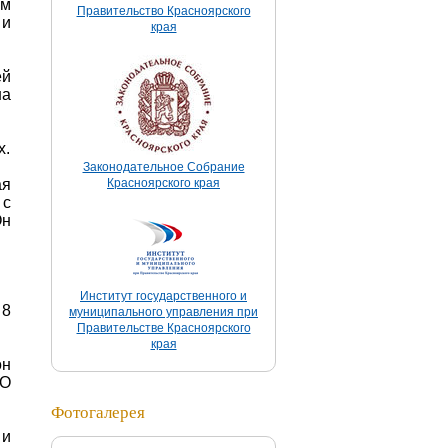
ом
Правительство Красноярского
 и
края
ей
на
х.
Законодательное Собрание
ая
Красноярского края
 с
Он
Институт государственного и
 8
муниципального управления при
Правительстве Красноярского
края
он
«О
Фотогалерея
 и