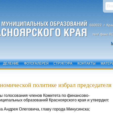
660022, г. Кр
тел/ факс 8(
М
ДЕЛЕНИЕ
ФОТОГАЛЕРЕЯ
СТРУКТУРА
КОНТАКТЫ
МАТЕР
номической политике избрал председателя
ы голосования членов Комитета по финансово-
иципальных образований Красноярского края и утвердил:
а Андрея Олеговича, главу города Минусинска;