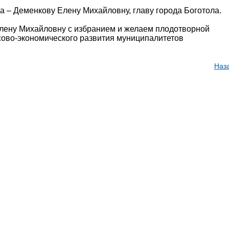
а – Деменкову Елену Михайловну, главу города Боготола.
лену Михайловну с избранием и желаем плодотворной
сово-экономического развития муниципалитетов
Наз