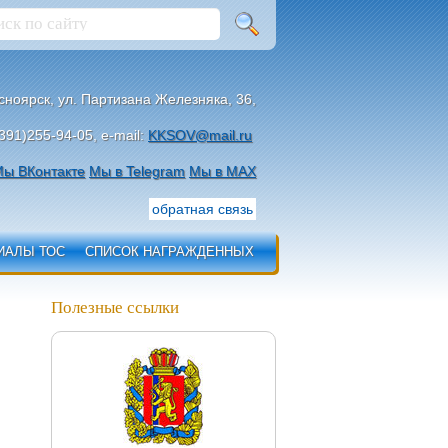
асноярск, ул. Партизана Железняка, 36,
391)255-94-05, e-mail:
KKSOV@mail.ru
ы ВКонтакте
Мы в Telegram
Мы в МАХ
обратная связь
ИАЛЫ ТОС
СПИСОК НАГРАЖДЕННЫХ
Полезные ссылки