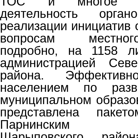
ТОС и многое др
деятельность орг
реализации инициатив 
вопросам местно
подробно, на 1158 ли
администрацией Север
района. Эффективно
населением по раз
муниципальном образо
представлена пакет
Парнинским се
Шарыповского райо