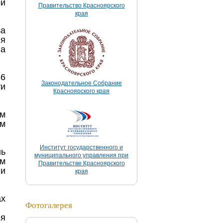
ой
Правительство Красноярского
края
за
ия
на
6
Законодательное Собрание
ти
Красноярского края
ом
ом
Институт государственного и
нь
муниципального управления при
ым
Правительстве Красноярского
ии
края
ах
Фотогалерея
ля