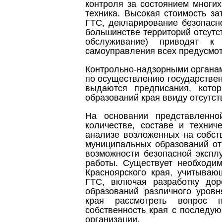
контроля за состоянием многи
техника. Высокая стоимость за
ГТС, декларирование безопасн
большинстве территорий отсутс
обслуживание) приводят к 
самоуправления всех предусмо
Контрольно-надзорными органа
по осуществлению государственн
выдаются предписания, кото
образований края ввиду отсутст
На основании представленн
количестве, составе и технич
анализе возложенных на собст
муниципальных образований от
возможности безопасной экспл
работы. Существует необходим
Красноярского края, учитываю
ГТС, включая разработку дор
образований различного уровн
края рассмотреть вопрос 
собственность края с последу
организации.