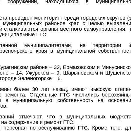
их сооружений, находящихся в муниципальн
та проведен мониторинг среди городских округов (
 и муниципальных районов края с целью выявлен
и сталкиваются органы местного самоуправления, 
муниципальные ГТС.
ленной муниципалитетами, на территории 3
расноярского края в муниципальной собственнос
урагинском районе – 32, Ермаковском и Минусинск
йоне – 14, Ужурском – 9, Шарыповском и Шушенск
городе Зеленогорске – 6.
ены более 30 лет назад, имеют высокую степе
го ремонта. Отдельные ГТС числились бесхозяйн
 в муниципальную собственность на основан
ов.
ваний отмечают, что в муниципальных бюджет
 на содержание и ремонт ГТС,
й персонал по обслуживанию ГТС. Кроме того, д