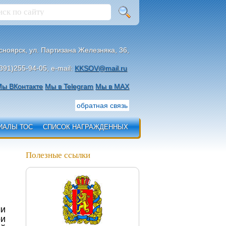
асноярск, ул. Партизана Железняка, 36,
391)255-94-05, e-mail:
KKSOV@mail.ru
ы ВКонтакте
Мы в Telegram
Мы в МАХ
обратная связь
ИАЛЫ ТОС
СПИСОК НАГРАЖДЕННЫХ
Полезные ссылки
ми
ри