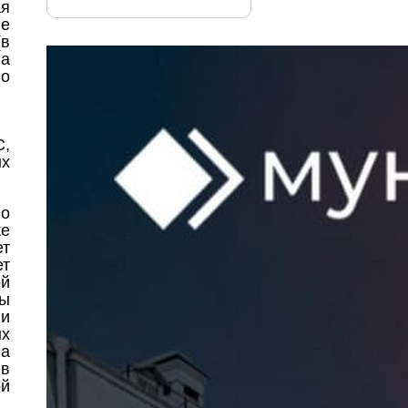
ая
ие
(в
на
го
С,
ых
 о
же
ет
ет
ой
мы
ии
ых
ва
в
ой