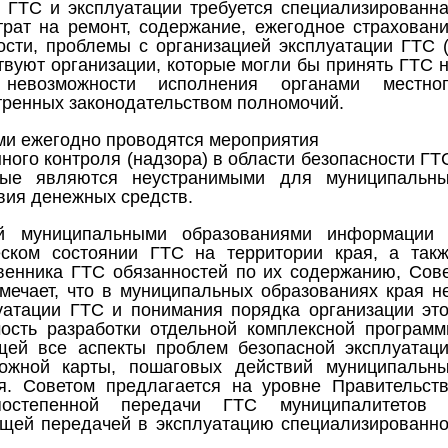
х ГТС и эксплуатации требуется специализированн
трат на ремонт, содержание, ежегодное страхован
ости, проблемы с организацией эксплуатации ГТС 
твуют организации, которые могли бы принять ГТС 
невозможности исполнения органами местно
тренных законодательством полномочий.
ми ежегодно проводятся мероприятия
ого контроля (надзора) в области безопасности ГТ
рые являются неустранимыми для муниципальн
вия денежных средств.
ой муниципальными образованиями информации
еском состоянии ГТС на территории края, а так
венника ГТС обязанностей по их содержанию, Сов
мечает, что в муниципальных образованиях края н
уатации ГТС и понимания порядка организации эт
ость разработки отдельной комплексной програм
щей все аспекты проблем безопасной эксплуатац
ожной карты, пошаговых действий муниципальн
я. Советом предлагается на уровне Правительст
постепенной передачи ГТС муниципалитетов 
ющей передачей в эксплуатацию специализированн