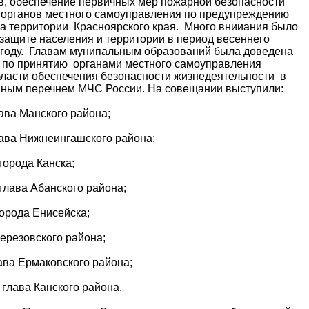
в, обеспечение первичных мер пожарной безопасности
ь органов местного самоуправления по предупреждению
а территории Красноярского края. Много внииания было
 защите населения и территории в период весеннего
8 году. Главам мунипальным образований была доведена
 по принятию органами местного самоуправления
ласти обеспечения безопасности жизнедеятельности в
нным перечнем МЧС России.
На совещании выступили:
ава Манского района;
ава Нижнеингашского района;
города Канска;
глава Абанского района;
города Енисейска;
ерезовского района;
ава Ермаковского района;
глава Канского района.