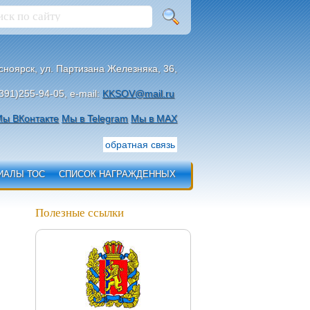
асноярск, ул. Партизана Железняка, 36,
391)255-94-05, e-mail:
KKSOV@mail.ru
ы ВКонтакте
Мы в Telegram
Мы в МАХ
обратная связь
ИАЛЫ ТОС
СПИСОК НАГРАЖДЕННЫХ
Полезные ссылки