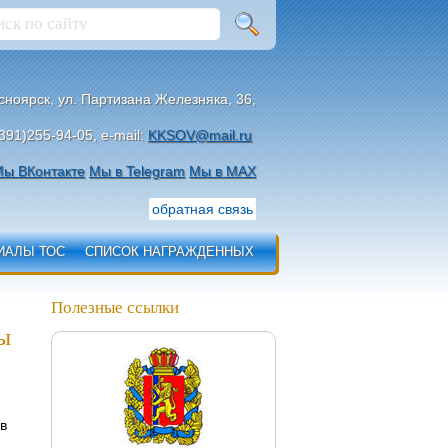
асноярск, ул. Партизана Железняка, 36,
391)255-94-05, e-mail:
KKSOV@mail.ru
ы ВКонтакте
Мы в Telegram
Мы в МАХ
обратная связь
ИАЛЫ ТОС
СПИСОК НАГРАЖДЕННЫХ
Полезные ссылки
ы
в