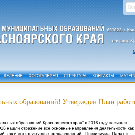
660022, г. Кр
тел/ факс 8(
М
ДЕЛЕНИЕ
ФОТОГАЛЕРЕЯ
СТРУКТУРА
КОНТАКТЫ
МАТЕР
ьных образований! Утвержден План работ
альных образований Красноярского края" в 2016 году насыщен
16 нашли отражение все основные направления деятельности как 
, так и его структурных подразделений - Президиума, Палат и