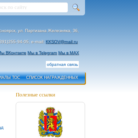
асноярск, ул. Партизана Железняка, 36,
391)255-94-05, e-mail:
KKSOV@mail.ru
ы ВКонтакте
Мы в Telegram
Мы в МАХ
обратная связь
ИАЛЫ ТОС
СПИСОК НАГРАЖДЕННЫХ
Полезные ссылки
ад